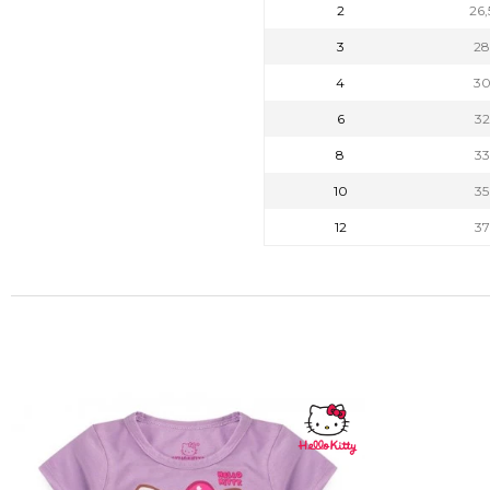
2
26
3
2
4
3
6
3
8
3
10
3
12
3