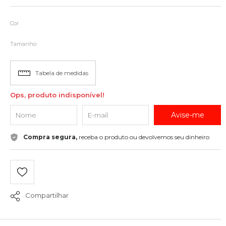
Cor
Tamanho
Tabela de medidas
Ops, produto indisponível!
Avise-me
Compra segura,
receba o produto ou devolvemos seu dinheiro
Compartilhar