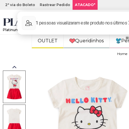
2ª via do Boleto
Rastrear Pedido
ATACADO*
Platinum Kids: Loja de roupa infantil online.
OUTLET
Queridinhos
Pe
Home