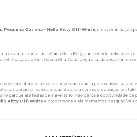
no Pequena Gatinha - Hello Kitty Off-White
, uma combinação per
uma estampa frontal da icônica Hello Kitty, transmitindo delicadeza
e sofisticação ao look da sua filha. Cada peça é cuidadosamente co
conjunto oferece a maciez necessária para a pele sensível das cri
malha proporciona leveza, enquanto a saia com sobreposição em tule 
os no parque até festas de aniversário.​ Não perca a oportunidade de 
llo Kitty Off-White
e proporcione a ela momentos inesquecíveis co