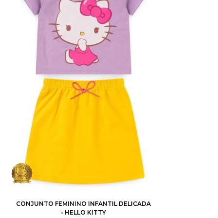
1
2
3
4
6
8
10
12
CONJUNTO FEMININO INFANTIL DELICADA
- HELLO KITTY