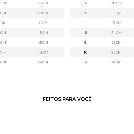
,5CM
37CM
2
20CM
8CM
39CM
3
22CM
0CM
41CM
4
23CM
2CM
43CM
6
24CM
3CM
45CM
8
25CM
5CM
48CM
10
26CM
7CM
49CM
12
27CM
FEITOS PARA VOCÊ