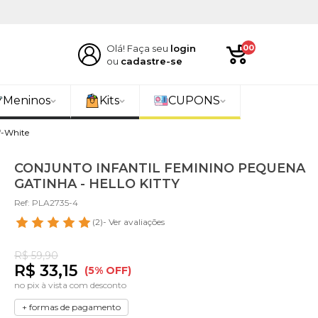
Olá! Faça seu
login
00
ou
cadastre-se
Meninos
Kits
CUPONS
f-White
CONJUNTO INFANTIL FEMININO PEQUENA
GATINHA - HELLO KITTY
Ref: PLA2735-4
(2)
- Ver avaliações
R$ 59,90
R$ 33,15
(5% OFF)
no pix à vista com desconto
+ formas de pagamento