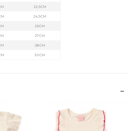
CM
22,5CM
CM
24,5CM
CM
26CM
CM
27CM
CM
28CM
CM
30CM