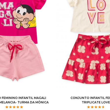
3
4
6
8
10
1
2
3
4
6
8
FEMININO INFANTIL MAGALI
CONJUNTO INFANTIL FE
ELANCIA- TURMA DA MÔNICA
TRIPLICATE LOV