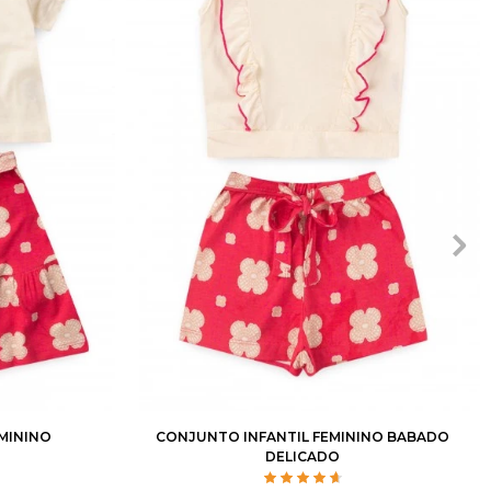
10
12
2
3
4
6
8
10
12
MININO
CONJUNTO INFANTIL FEMININO BABADO
E
DELICADO