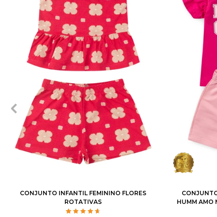
2
3
4
6
8
10
12
1
2
CONJUNTO INFANTIL FEMININO FLORES
CONJUNTO 
ROTATIVAS
HUMM AMO M