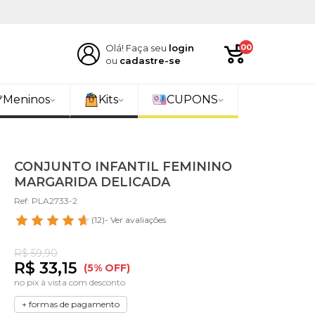
Olá! Faça seu
login
00
ou
cadastre-se
Meninos
Kits
CUPONS
CONJUNTO INFANTIL FEMININO
MARGARIDA DELICADA
Ref: PLA2733-2
(12)
- Ver avaliações
R$ 59,90
R$ 33,15
(5% OFF)
no pix à vista com desconto
+ formas de pagamento