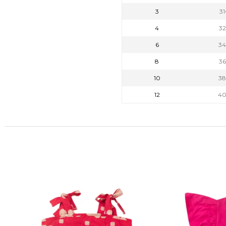
3
3
4
3
6
3
8
3
10
3
12
4