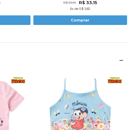
5
R$ 33,15
R$ 59,90
6x de R$ 5,82
Comprar