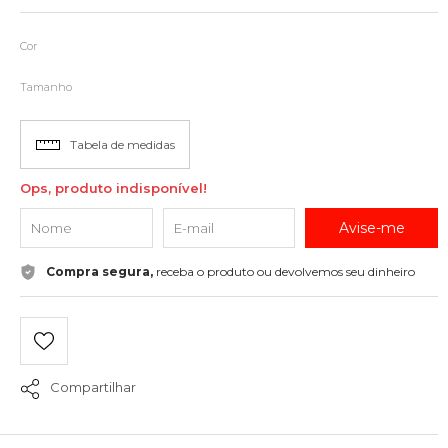
Cor
Tamanho
Tabela de medidas
Ops, produto indisponível!
Avise-me
Compra segura,
receba o produto ou devolvemos seu dinheiro
Compartilhar