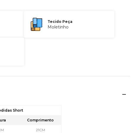
Tecido Peça
Moletinho
edidas Short
ura
Comprimento
CM
21CM