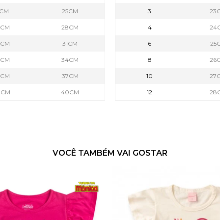
1CM
25CM
3
23
2CM
28CM
4
24
4CM
31CM
6
25
6CM
34CM
8
26
8CM
37CM
10
27
0CM
40CM
12
28
VOCÊ TAMBÉM VAI GOSTAR