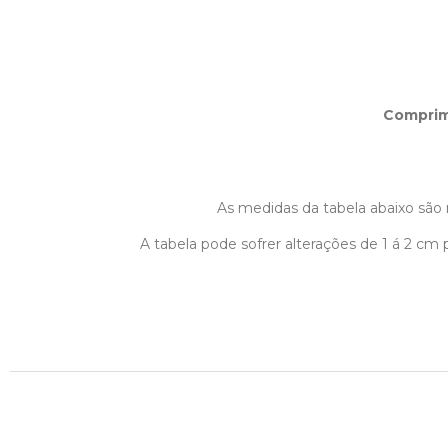
Compri
As medidas da tabela abaixo são r
A tabela pode sofrer alterações de 1 á 2 c