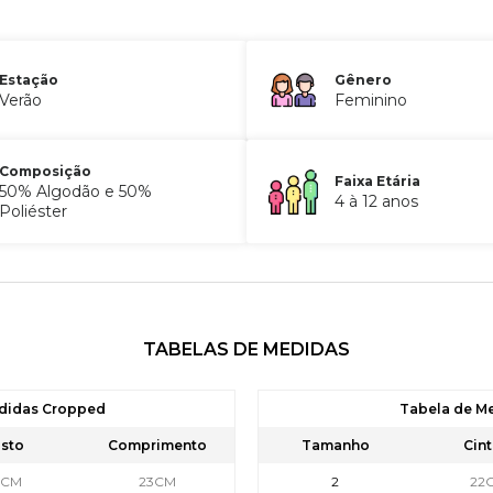
Estação
Gênero
Verão
Feminino
Composição
Faixa Etária
50% Algodão e 50%
4 à 12 anos
Poliéster
TABELAS DE MEDIDAS
didas Cropped
Tabela de M
sto
Comprimento
Tamanho
Cint
9CM
23CM
2
22