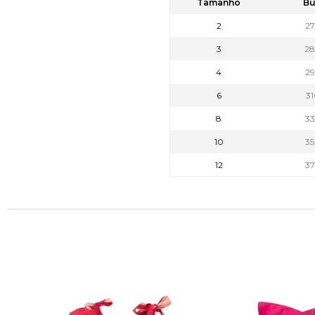
Tamanho
Bu
2
2
3
2
4
2
6
3
8
3
10
3
12
3