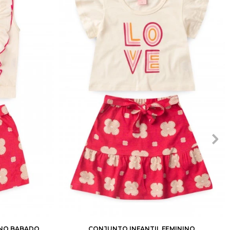
10
12
1
2
3
4
6
8
10
12
INO BABADO
CONJUNTO INFANTIL FEMININO