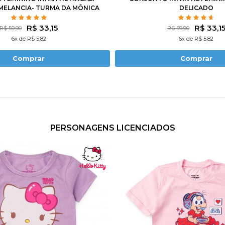
ELANCIA- TURMA DA MÔNICA
DELICADO
R$ 33,15
R$ 33,1
R$ 59,90
R$ 59,90
6x de R$ 5,82
6x de R$ 5,82
Comprar
Comprar
PERSONAGENS LICENCIADOS