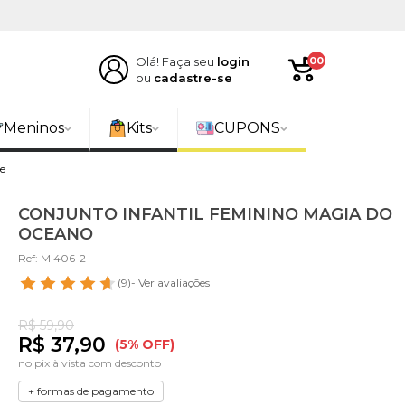
Olá! Faça seu
login
00
ou
cadastre-se
Meninos
Kits
CUPONS
e
CONJUNTO INFANTIL FEMININO MAGIA DO
OCEANO
Ref: MI406-2
(9)
- Ver avaliações
R$ 59,90
R$ 37,90
(5% OFF)
no pix à vista com desconto
+ formas de pagamento