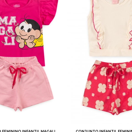
3
4
6
8
10
2
3
4
6
8
FEMININO INFANTIL MAGALI
CONJUNTO INFANTIL FEMIN