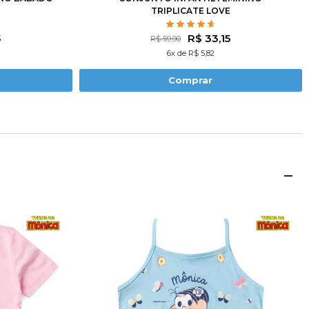
TRIPLICATE LOVE
5
R$ 33,15
R$ 59,90
6x de R$ 5,82
Comprar