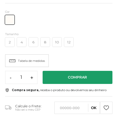
Cor
Tamanho
2
4
6
8
10
12
Tabela de medidas
-
+
COMPRAR
Compra segura,
receba o produto ou devolvemos seu dinheiro
Calcule o Frete:
OK
Não sei o meu CEP