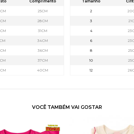
sto
Comprimento
Tamanho
Cint
7CM
25CM
2
20
8CM
28CM
3
21
9CM
31CM
4
23
1CM
34CM
6
23
3CM
36CM
8
25
5CM
37CM
10
25
7CM
40CM
12
26
VOCÊ TAMBÉM VAI GOSTAR