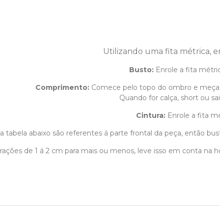
Utilizando uma fita métrica, 
Busto:
Enrole a fita métri
Comprimento
:
Comece pelo topo do ombro e meça 
Quando for calça, short ou sa
Cintura:
Enrole a fita m
 tabela abaixo são referentes á parte frontal da peça, então bust
terações de 1 á 2 cm para mais ou menos, leve isso em conta na 