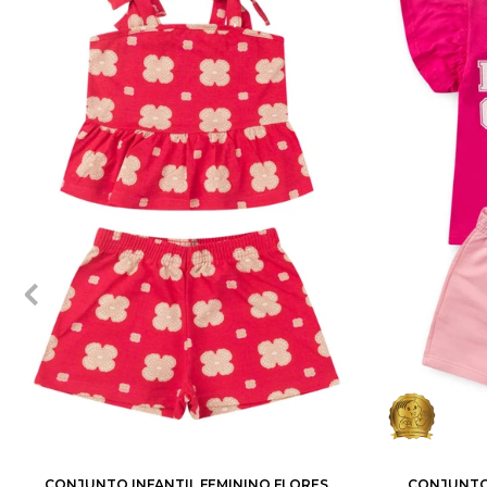
2
3
4
6
8
10
12
1
2
CONJUNTO INFANTIL FEMININO FLORES
CONJUNTO 