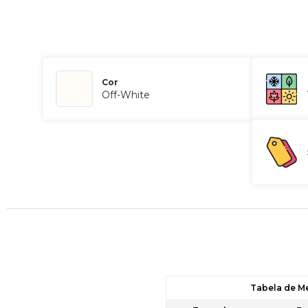
Cor
Off-White
Tabela de M