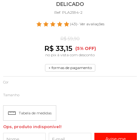
DELICADO
Ref: PLA2594-2
(43)
- Ver avaliações
R$ 59,90
R$ 33,15
(5% OFF)
no pix à vista com desconto
+ formas de pagamento
Cor
Tamanho
Tabela de medidas
Ops, produto indisponível!
Avise-me