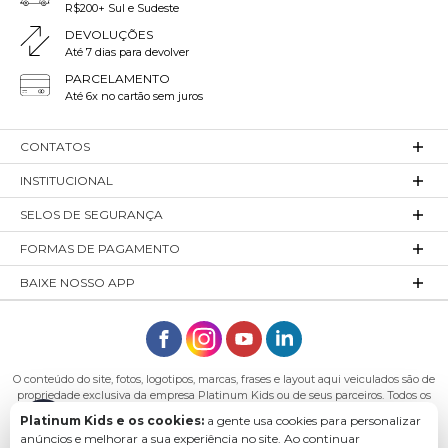
R$200+ Sul e Sudeste
DEVOLUÇÕES
Até 7 dias para devolver
PARCELAMENTO
Até 6x no cartão sem juros
CONTATOS
INSTITUCIONAL
SELOS DE SEGURANÇA
FORMAS DE PAGAMENTO
BAIXE NOSSO APP
O conteúdo do site, fotos, logotipos, marcas, frases e layout aqui veiculados são de
propriedade exclusiva da empresa Platinum Kids ou de seus parceiros. Todos os
direitos reservados. Platinum Kids - Platinum Indústria de Confecções LTDA -
Platinum Kids e os cookies:
a gente usa cookies para personalizar
CNPJ: 27.180.131/0001-54 Endereço: Rod. Ivo Silveira, n° 7505 - Bateias, Gaspar - SC,
anúncios e melhorar a sua experiência no site. Ao continuar
89113-040