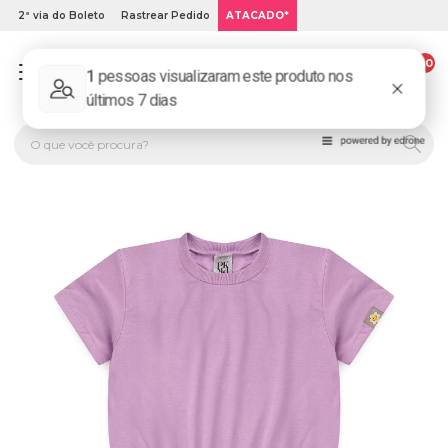
2ª via do Boleto
Rastrear Pedido
ATACADO*
00
PLATINUM KIDS: LOJA DE ROUPA INFANTIL ONLINE.