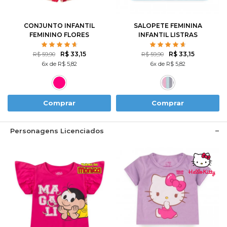
10
12
8
10
12
CONJUNTO INFANTIL
SALOPETE FEMININA
FEMININO FLORES
INFANTIL LISTRAS
ROTATIVAS
COLORIDA
R$ 33,15
R$ 33,15
R$ 59,90
R$ 59,90
6x de R$ 5,82
6x de R$ 5,82
Comprar
Comprar
Personagens Licenciados