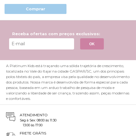
Comprar
Receba ofertas com preços exclusivos:
OK
A Platinum Kids está traçando uma sólida trajetória de crescimento,
localizada no Vale do Itajaí na cidade GASPAR/SC, um dos principais
polos têxteis do país, a empresa visa pela qualidade no desenvolvimento
dos produtos. Nossa marca é desenvolvida de forma especial para cada
pessoa, baseada em um arduo trabalho de pesquisa de moda e
valorizando a liberdade de ser criança, trazendo assim, peças modernas
e confortáveis.
ATENDIMENTO
Seg à Sex: 08:00 às 11:30
13:00 às 17:00
FRETE GRÁTIS