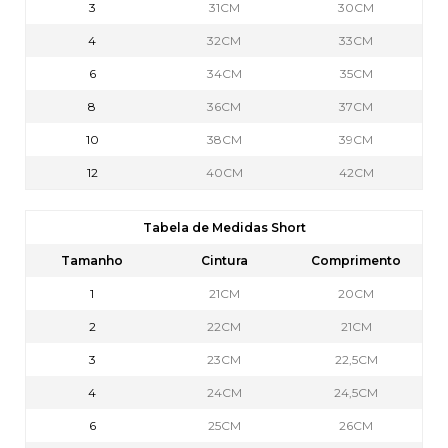
3
31CM
30CM
4
32CM
33CM
6
34CM
35CM
8
36CM
37CM
10
38CM
39CM
12
40CM
42CM
Tabela de Medidas Short
Tamanho
Cintura
Comprimento
1
21CM
20CM
2
22CM
21CM
3
23CM
22,5CM
4
24CM
24,5CM
6
25CM
26CM