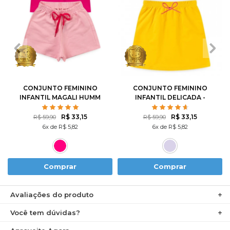
1
2
3
4
6
1
2
3
4
6
8
10
8
10
12
CONJUNTO FEMININO
CONJUNTO FEMININO
INFANTIL MAGALI HUMM
INFANTIL DELICADA -
AMO MELANCIA- TURMA
HELLO KITTY
DA MÔNICA
R$ 33,15
R$ 33,15
R$ 59,90
R$ 59,90
6x de R$ 5,82
6x de R$ 5,82
Comprar
Comprar
Avaliações do produto
Você tem dúvidas?