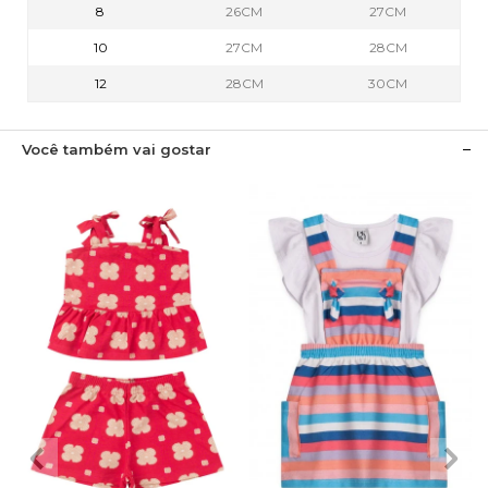
8
26CM
27CM
10
27CM
28CM
12
28CM
30CM
Você também vai gostar
2
3
4
6
8
1
2
3
4
6