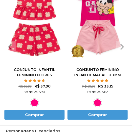
2
3
4
6
8
1
2
3
4
6
10
12
8
10
CONJUNTO INFANTIL
CONJUNTO FEMININO
FEMININO FLORES
INFANTIL MAGALI HUMM
ROTATIVAS
AMO MELANCIA- TURMA
DA MÔNICA
R$ 37,90
R$ 33,15
R$ 59,90
R$ 59,90
7x de R$ 5,70
6x de R$ 5,82
Comprar
Comprar
Personagens Licenciados