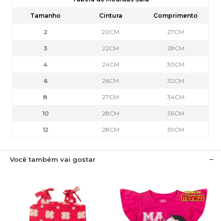
Tamanho
Cintura
Comprimento
2
20CM
27CM
3
22CM
28CM
4
24CM
30CM
6
26CM
32CM
8
27CM
34CM
10
28CM
36CM
12
28CM
39CM
Você também vai gostar