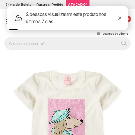
2ª via do Boleto
Rastrear Pedido
ATACADO*
00
PLATINUM KIDS: LOJA DE ROUPA INFANTIL ONLINE.