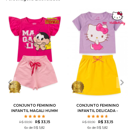
1
2
3
4
6
1
2
3
4
6
8
10
8
10
12
CONJUNTO FEMININO
CONJUNTO FEMININO
INFANTIL MAGALI HUMM
INFANTIL DELICADA -
AMO MELANCIA- TURMA
HELLO KITTY
DA MÔNICA
R$ 33,15
R$ 33,15
R$ 59,90
R$ 59,90
6x de R$ 5,82
6x de R$ 5,82