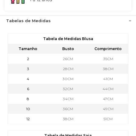
Tabelas de Medidas
Tabela de Medidas Blusa
Tamanho
Busto
Comprimento
2
26CM
35CM
3
28CM
38CM
4
30CM
41CM
6
32CM
44CM
8
34CM
47CM
10
36CM
49CM
12
38CM
51CM
Tabela de Medidas Saia