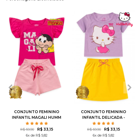
1
2
3
4
6
1
2
3
4
6
8
10
8
10
12
CONJUNTO FEMININO
CONJUNTO FEMININO
INFANTIL MAGALI HUMM
INFANTIL DELICADA -
AMO MELANCIA- TURMA
HELLO KITTY
DA MÔNICA
R$ 33,15
R$ 33,15
R$ 59,90
R$ 59,90
6x de R$ 5,82
6x de R$ 5,82