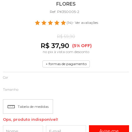
FLORES
Ref: PK350005-2
(14)
- Ver avaliações
R$ 59,90
R$ 37,90
(5% OFF)
no pix à vista com desconto
+ formas de pagamento
Cor
Tamanho
Tabela de medidas
Ops, produto indisponível!
Avise-me