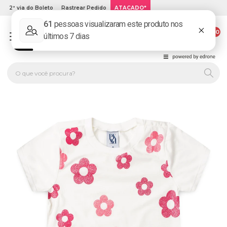
2ª via do Boleto
Rastrear Pedido
ATACADO*
00
PLATINUM KIDS: LOJA DE ROUPA INFANTIL ONLINE.