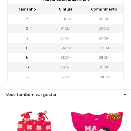
Tamanho
Cintura
Comprimento
2
20CM
20CM
3
21CM
22CM
4
23CM
24CM
6
24CM
26CM
8
25CM
28CM
10
26CM
30CM
12
27CM
31CM
Você também vai gostar