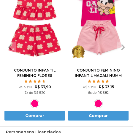
2
3
4
6
8
1
2
3
4
6
10
12
8
10
CONJUNTO INFANTIL
CONJUNTO FEMININO
FEMININO FLORES
INFANTIL MAGALI HUMM
ROTATIVAS
AMO MELANCIA- TURMA
DA MÔNICA
R$ 37,90
R$ 33,15
R$ 59,90
R$ 59,90
7x de R$ 5,70
6x de R$ 5,82
Comprar
Comprar
Personagens Licenciados