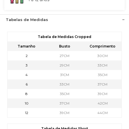
Tabelas de Medidas
Tabela de Medidas Cropped
Tamanho
Busto
Comprimento
2
27CM
30CM
3
29CM
33CM
4
31CM
35CM
6
33CM
37CM
8
35CM
39CM
10
37CM
42CM
12
39CM
44CM
Tabela de Medidas Short