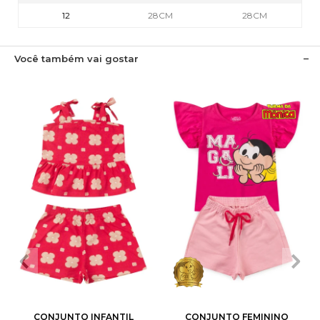
12
28CM
28CM
Você também vai gostar
2
3
4
6
8
1
2
3
4
6
10
12
8
10
CONJUNTO INFANTIL
CONJUNTO FEMININO