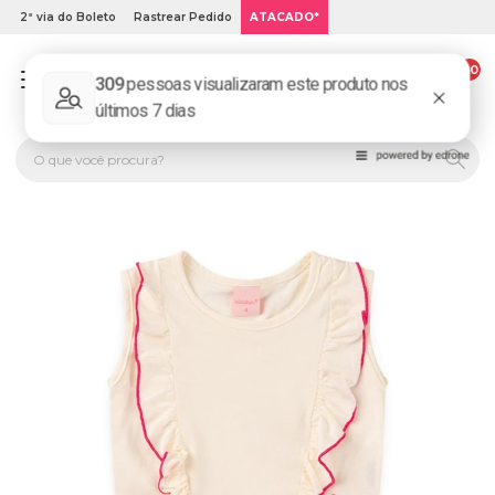
2ª via do Boleto
Rastrear Pedido
ATACADO*
00
PLATINUM KIDS: LOJA DE ROUPA INFANTIL ONLINE.