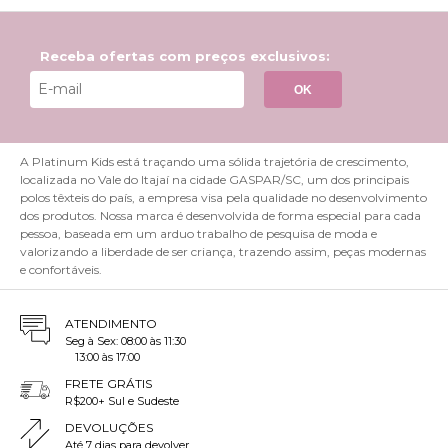
Receba ofertas com preços exclusivos:
OK
A Platinum Kids está traçando uma sólida trajetória de crescimento,
localizada no Vale do Itajaí na cidade GASPAR/SC, um dos principais
polos têxteis do país, a empresa visa pela qualidade no desenvolvimento
dos produtos. Nossa marca é desenvolvida de forma especial para cada
pessoa, baseada em um arduo trabalho de pesquisa de moda e
valorizando a liberdade de ser criança, trazendo assim, peças modernas
e confortáveis.
ATENDIMENTO
Seg à Sex: 08:00 às 11:30
13:00 às 17:00
FRETE GRÁTIS
R$200+ Sul e Sudeste
DEVOLUÇÕES
Até 7 dias para devolver