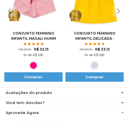
1
2
3
4
6
1
2
3
4
6
8
10
8
10
12
CONJUNTO FEMININO
CONJUNTO FEMININO
INFANTIL MAGALI HUMM
INFANTIL DELICADA -
AMO MELANCIA- TURMA
HELLO KITTY
DA MÔNICA
R$ 33,15
R$ 33,15
R$ 59,90
R$ 59,90
6x de R$ 5,82
6x de R$ 5,82
Comprar
Comprar
Avaliações do produto
Você tem dúvidas?
Aproveite Agora