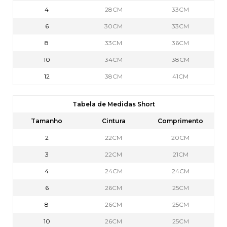
4
28CM
33CM
6
30CM
33CM
8
33CM
36CM
10
34CM
38CM
12
38CM
41CM
Tabela de Medidas Short
Tamanho
Cintura
Comprimento
2
22CM
20CM
3
22CM
21CM
4
24CM
24CM
6
26CM
25CM
8
26CM
25CM
10
26CM
25CM