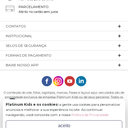
PARCELAMENTO
Até 6x no cartão sem juros
CONTATOS
INSTITUCIONAL
SELOS DE SEGURANÇA
FORMAS DE PAGAMENTO
BAIXE NOSSO APP
O conteúdo do site, fotos, logotipos, marcas, frases e layout aqui veiculados são de
propriedade exclusiva da empresa Platinum Kids ou de seus parceiros. Todos os
direitos reservados. Platinum Kids - Platinum Indústria de Confecções LTDA -
Platinum Kids e os cookies:
a gente usa cookies para personalizar
CNPJ: 27.180.131/0001-54 Endereço: Rod. Ivo Silveira, n° 7505 - Bateias, Gaspar - SC,
anúncios e melhorar a sua experiência no site. Ao continuar
89113-040
navegando, você concorda com a nossa
Política de Privacidade
.
aceito