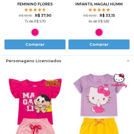
FEMININO FLORES
INFANTIL MAGALI HUMM
ROTATIVAS
AMO MELANCIA- TURMA
DA MÔNICA
R$ 37,90
R$ 33,15
R$ 59,90
R$ 59,90
7x de R$ 5,70
6x de R$ 5,82
Comprar
Comprar
Personagens Licenciados