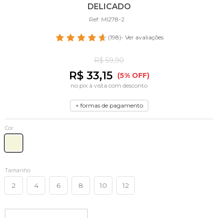
DELICADO
Ref: MI278-2
(198)
- Ver avaliações
R$ 59,90
R$ 33,15
(5% OFF)
no pix à vista com desconto
+ formas de pagamento
Cor
Tamanho
2
4
6
8
10
12