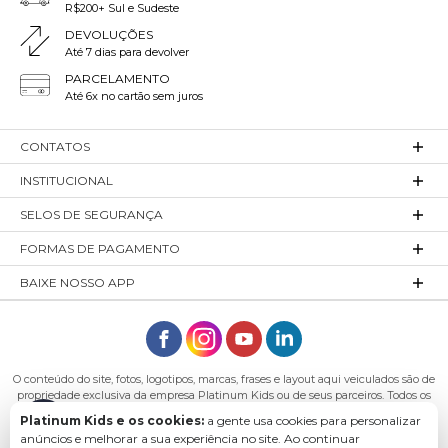
R$200+ Sul e Sudeste
DEVOLUÇÕES
Até 7 dias para devolver
PARCELAMENTO
Até 6x no cartão sem juros
CONTATOS
INSTITUCIONAL
SELOS DE SEGURANÇA
FORMAS DE PAGAMENTO
BAIXE NOSSO APP
O conteúdo do site, fotos, logotipos, marcas, frases e layout aqui veiculados são de
propriedade exclusiva da empresa Platinum Kids ou de seus parceiros. Todos os
direitos reservados. Platinum Kids - Platinum Indústria de Confecções LTDA -
Platinum Kids e os cookies:
a gente usa cookies para personalizar
CNPJ: 27.180.131/0001-54 Endereço: Rod. Ivo Silveira, n° 7505 - Bateias, Gaspar - SC,
anúncios e melhorar a sua experiência no site. Ao continuar
89113-040