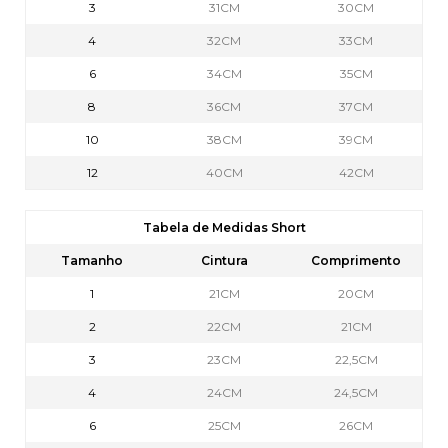
3
31CM
30CM
4
32CM
33CM
6
34CM
35CM
8
36CM
37CM
10
38CM
39CM
12
40CM
42CM
Tabela de Medidas Short
Tamanho
Cintura
Comprimento
1
21CM
20CM
2
22CM
21CM
3
23CM
22,5CM
4
24CM
24,5CM
6
25CM
26CM