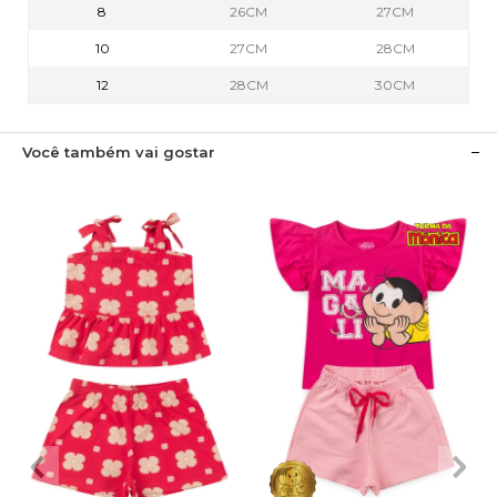
8
26CM
27CM
10
27CM
28CM
12
28CM
30CM
Você também vai gostar
2
3
4
6
8
1
2
3
4
6