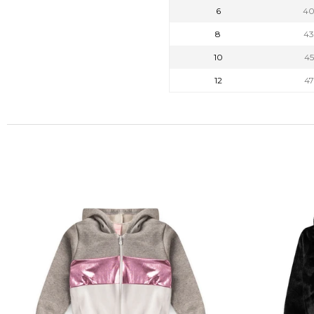
6
4
8
4
10
4
12
4