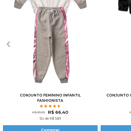
2
3
4
6
8
10
12
14
2
3
CONJUNTO FEMININO INFANTIL
CONJUNTO I
FASHIONISTA
R$ 66,40
R$ 89,90
12x de R$ 5,83
Comprar