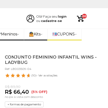
Olá! Faça seu
login
00
ou
cadastre-se
Meninos
Kits
CUPONS
CONJUNTO FEMININO INFANTIL WINS -
LADYBUG
Ref: LB003509-04
(10)
- Ver avaliações
R$ 89,90
R$ 66,40
(5% OFF)
no pix à vista com desconto
+ formas de pagamento