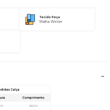
Tecido Peça
Malha Winter
edidas Calça
ura
Comprimento
CM
66CM