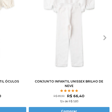
10
12
2
3
4
6
8
10
12
TIL ÓCULOS
CONJUNTO INFANTIL UNISSEX BRILHO DE
NEVE
0
R$ 66,40
R$ 89,90
12x de R$ 5,83
Comprar