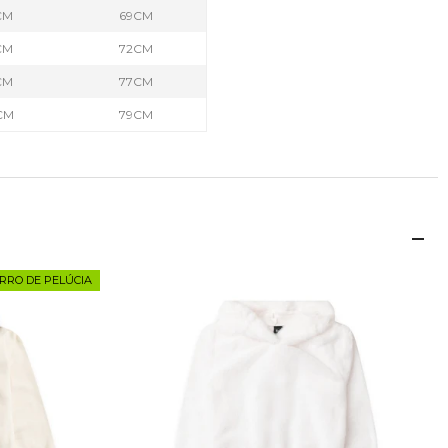
CM
69CM
CM
72CM
CM
77CM
CM
79CM
RRO DE PELÚCIA