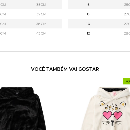
0CM
35CM
6
25
3CM
37CM
8
27
5CM
38CM
10
27
7CM
43CM
12
28
VOCÊ TAMBÉM VAI GOSTAR
FO