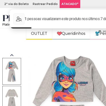
2ª via do Boleto
Rastrear Pedido
ATACADO*
Platinum Kids: Loja de roupa infantil online.
OUTLET
Queridinhos
Pe