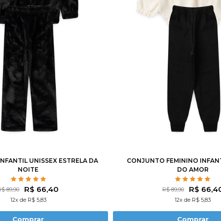
4
6
8
10
12
1
2
3
4
6
8
NFANTIL UNISSEX ESTRELA DA
CONJUNTO FEMININO INFAN
NOITE
DO AMOR
R$ 66,40
R$ 66,4
R$ 89,90
R$ 89,90
12x de R$ 5,83
12x de R$ 5,83
Comprar
Comprar