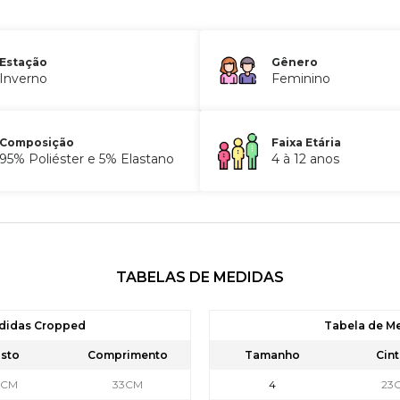
Estação
Gênero
Inverno
Feminino
Composição
Faixa Etária
95% Poliéster e 5% Elastano
4 à 12 anos
TABELAS DE MEDIDAS
didas Cropped
Tabela de M
sto
Comprimento
Tamanho
Cint
8CM
33CM
4
23