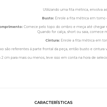
Utilizando uma fita métrica, envolva 
Busto:
Enrole a fita métrica em torno 
omprimento
:
Comece pelo topo do ombro e meça até chegar 
Quando for calça, short ou saia, comece m
Cintura:
Enrole a fita métrica em tor
o são referentes á parte frontal da peça, então busto e cintura v
1 á 2 cm para mais ou menos, leve isso em conta na hora de sele
CARACTERÍSTICAS