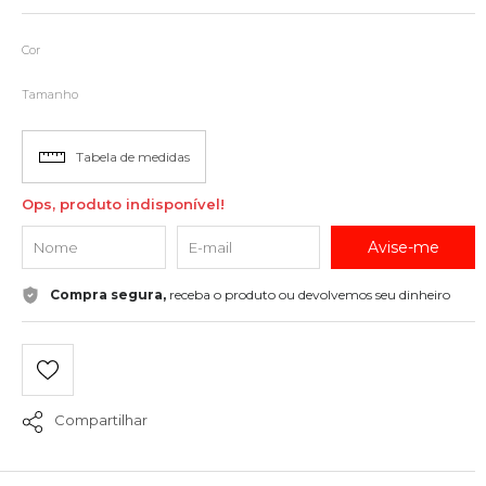
Cor
Tamanho
Tabela de medidas
Ops, produto indisponível!
Avise-me
Compra segura,
receba o produto ou devolvemos seu dinheiro
Compartilhar