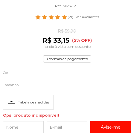
Ref: MI257-2
(21)
- Ver avaliações
R$ 59,90
R$ 33,15
(5% OFF)
no pix à vista com desconto
+ formas de pagamento
Cor
Tamanho
Tabela de medidas
Ops, produto indisponível!
Avise-me