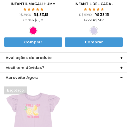
INFANTIL MAGALI HUMM
INFANTIL DELICADA -
AMO MELANCIA- TURMA
HELLO KITTY
DA MÔNICA
R$ 33,15
R$ 33,15
R$ 59,90
R$ 59,90
6x de R$ 5,82
6x de R$ 5,82
Comprar
Comprar
Avaliações do produto
Você tem dúvidas?
Aproveite Agora