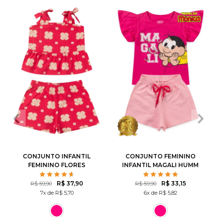
2
3
4
6
8
1
2
3
4
6
10
12
8
10
CONJUNTO INFANTIL
CONJUNTO FEMININO
FEMININO FLORES
INFANTIL MAGALI HUMM
ROTATIVAS
AMO MELANCIA- TURMA
DA MÔNICA
R$ 37,90
R$ 33,15
R$ 59,90
R$ 59,90
7x de R$ 5,70
6x de R$ 5,82