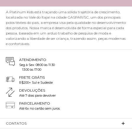
A Platinum Kids está traçando uma sólida trajetória de crescimento,
localizada no Vale do Itajaí na cidade GASPAR/SC, um dos principais
polos têxteis do país, a empresa visa pela qualidade no desenvolvimento
dos produtos. Nossa marca é desenvolvida de forma especial para cada
pessoa, baseada em um arduo trabalho de pesquisa de moda e
valorizando a liberdade de ser criança, trazendo assim, peças modernas
e confortáveis.
ATENDIMENTO
Seg à Sex: 08:00 às 11:30
13:00 às 17:00
FRETE GRÁTIS
R$200+ Sul e Sudeste
DEVOLUÇÕES
Até 7 dias para devolver
PARCELAMENTO
Até 6x no cartão sem juros
CONTATOS