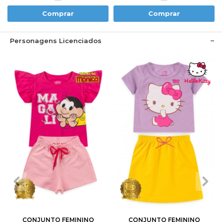
Comprar
Comprar
Personagens Licenciados
1
2
3
4
6
1
2
3
4
6
8
10
8
10
12
CONJUNTO FEMININO
CONJUNTO FEMININO