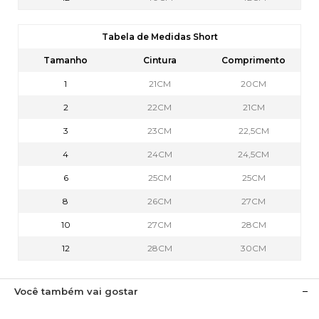
Tabela de Medidas Short
Tamanho
Cintura
Comprimento
1
21CM
20CM
2
22CM
21CM
3
23CM
22,5CM
4
24CM
24,5CM
6
25CM
25CM
8
26CM
27CM
10
27CM
28CM
12
28CM
30CM
Você também vai gostar