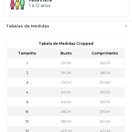
Faixa Etária
1 à 12 anos
Tabelas de Medidas
Tabela de Medidas Cropped
Tamanho
Busto
Comprimento
1
27CM
26CM
2
29CM
28CM
3
31CM
30CM
4
32CM
33CM
6
34CM
35CM
8
36CM
37CM
10
38CM
39CM
12
40CM
42CM