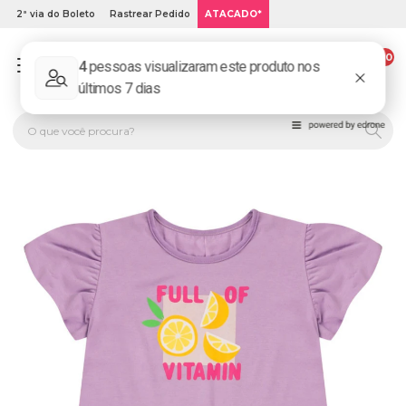
2ª via do Boleto
Rastrear Pedido
ATACADO*
00
PLATINUM KIDS: LOJA DE ROUPA INFANTIL ONLINE.