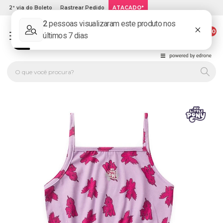
2ª via do Boleto
Rastrear Pedido
ATACADO*
00
PLATINUM KIDS: LOJA DE ROUPA INFANTIL ONLINE.