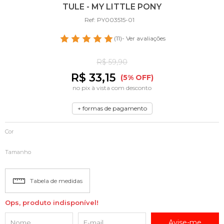
TULE - MY LITTLE PONY
Ref: PY003515-01
(11)
- Ver avaliações
R$ 59,90
R$ 33,15
(5% OFF)
no pix à vista com desconto
+ formas de pagamento
Cor
Tamanho
Tabela de medidas
Ops, produto indisponível!
Avise-me