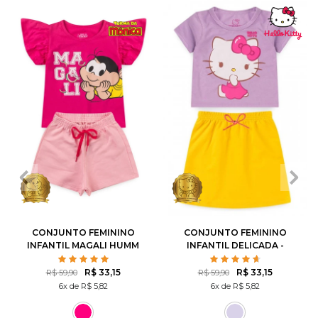
1
2
3
4
6
1
2
3
4
6
8
10
8
10
12
CONJUNTO FEMININO
CONJUNTO FEMININO
INFANTIL MAGALI HUMM
INFANTIL DELICADA -
AMO MELANCIA- TURMA
HELLO KITTY
DA MÔNICA
R$ 33,15
R$ 33,15
R$ 59,90
R$ 59,90
6x de R$ 5,82
6x de R$ 5,82