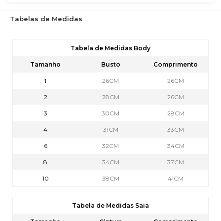
Tabelas de Medidas
Tabela de Medidas Body
Tamanho
Busto
Comprimento
1
26CM
26CM
2
28CM
26CM
3
30CM
28CM
4
31CM
33CM
6
32CM
34CM
8
34CM
37CM
10
38CM
41CM
Tabela de Medidas Saia