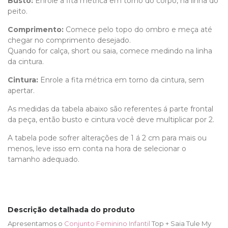
Busto:
Enrole a fita métrica em torno do corpo, na linha do
peito.
Comprimento
:
Comece pelo topo do ombro e meça até
chegar no comprimento desejado.
Quando for calça, short ou saia, comece medindo na linha
da cintura.
Cintura:
Enrole a fita métrica em torno da cintura, sem
apertar.
As medidas da tabela abaixo são referentes á parte frontal
da peça, então busto e cintura você deve multiplicar por 2.
A tabela pode sofrer alterações de 1 á 2 cm para mais ou
menos, leve isso em conta na hora de selecionar o
tamanho adequado.
Descrição detalhada do produto
Apresentamos o
Conjunto Feminino Infantil
Top + Saia Tule My