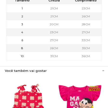
Tamanho
Cintura
Comprimento
1
21CM
23CM
2
21CM
26CM
3
20CM
28CM
4
23CM
27CM
6
27CM
33CM
8
26CM
35CM
10
31CM
36CM
Você também vai gostar