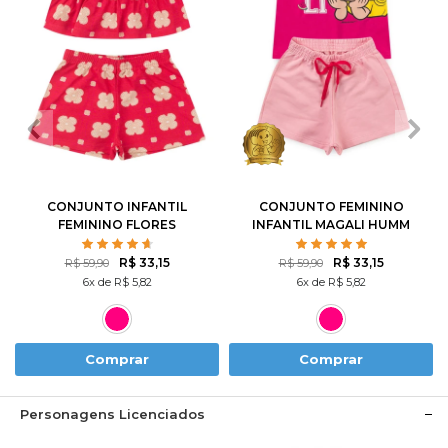
2
3
4
6
8
1
2
3
4
6
10
12
8
10
CONJUNTO INFANTIL
CONJUNTO FEMININO
FEMININO FLORES
INFANTIL MAGALI HUMM
ROTATIVAS
AMO MELANCIA- TURMA
DA MÔNICA
R$ 33,15
R$ 33,15
R$ 59,90
R$ 59,90
6x de R$ 5,82
6x de R$ 5,82
Comprar
Comprar
Personagens Licenciados