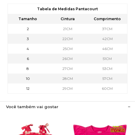
Tabela de Medidas Pantacourt
Tamanho
Cintura
Comprimento
2
21CM
37CM
3
22CM
42CM
4
25CM
46CM
6
26CM
51CM
8
27CM
53CM
10
28CM
57CM
12
29CM
60CM
Você também vai gostar