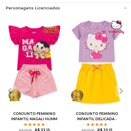
Personagens Licenciados
1
2
3
4
6
1
2
3
4
6
8
10
8
10
12
CONJUNTO FEMININO
CONJUNTO FEMININO
INFANTIL MAGALI HUMM
INFANTIL DELICADA -
AMO MELANCIA- TURMA
HELLO KITTY
DA MÔNICA
R$ 33,15
R$ 33,15
R$ 59,90
R$ 59,90