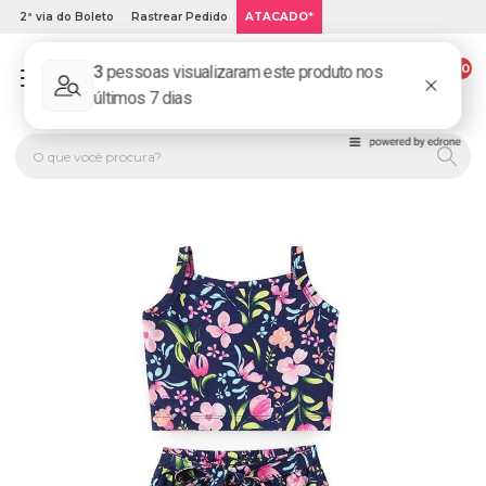
2ª via do Boleto
Rastrear Pedido
ATACADO*
00
PLATINUM KIDS: LOJA DE ROUPA INFANTIL ONLINE.