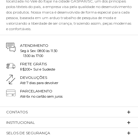
localizada no Vale do Itajaí na cidade GASPAR/SC, um dos principais
polos têxteis do país, a empresa visa pela qualidade no desenvolvimento
dos produtos. Nossa marca é desenvolvida de forma especial para cada
pessoa, baseada em um arduo trabalho de pesquisa de moda e
valorizando a liberdade de ser criança, trazendo assim, peças modernas
e confortáveis.
ATENDIMENTO
Seg à Sex: 08:00 às 11:30
13:00 às 17:00
FRETE GRÁTIS
R$200+ Sul e Sudeste
DEVOLUÇÕES
Até 7 dias para devolver
PARCELAMENTO
Até 6x no cartão sem juros
CONTATOS
INSTITUCIONAL
SELOS DE SEGURANÇA