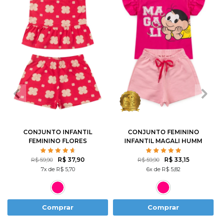
2
3
4
6
8
1
2
3
4
6
10
12
8
10
CONJUNTO INFANTIL
CONJUNTO FEMININO
FEMININO FLORES
INFANTIL MAGALI HUMM
ROTATIVAS
AMO MELANCIA- TURMA
DA MÔNICA
R$ 37,90
R$ 33,15
R$ 59,90
R$ 59,90
7x de R$ 5,70
6x de R$ 5,82
Comprar
Comprar