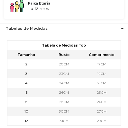
Faixa Etária
1 à 12 anos
Tabelas de Medidas
Tabela de Medidas Top
Tamanho
Busto
Comprimento
2
20CM
17CM
3
23CM
19CM
4
24CM
21CM
6
26CM
23CM
8
28CM
26CM
10
30CM
27CM
12
31CM
29CM