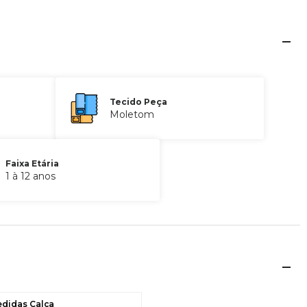
Tecido Peça
Moletom
Faixa Etária
1 à 12 anos
edidas Calça