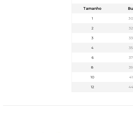
Tamanho
Bu
1
3
2
3
3
3
4
3
6
3
8
3
10
4
12
4