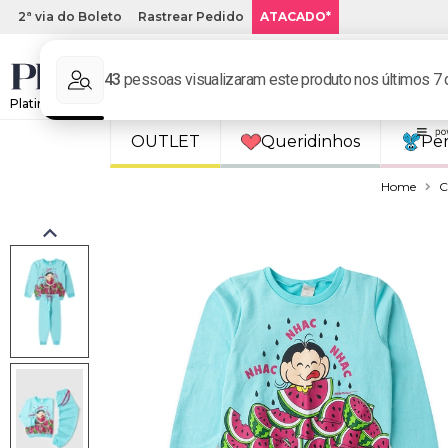
2ª via do Boleto
Rastrear Pedido
ATACADO*
Platinum Kids: Loja de roupa infantil online.
OUTLET
Queridinhos
Pe
Home
C