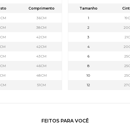
sto
Comprimento
Tamanho
Cint
0CM
36CM
1
19
2CM
38CM
2
20
3CM
42CM
3
21
5CM
42CM
4
20
7CM
43CM
6
25
9CM
46CM
8
25
1CM
48CM
10
25
4CM
51CM
12
27
FEITOS PARA VOCÊ