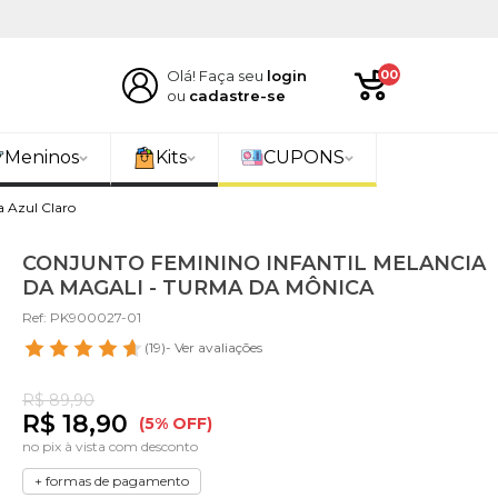
Olá! Faça seu
login
00
ou
cadastre-se
Meninos
Kits
CUPONS
a Azul Claro
CONJUNTO FEMININO INFANTIL MELANCIA
DA MAGALI - TURMA DA MÔNICA
Ref: PK900027-01
(19)
- Ver avaliações
R$ 89,90
R$ 18,90
(5% OFF)
no pix à vista com desconto
+ formas de pagamento