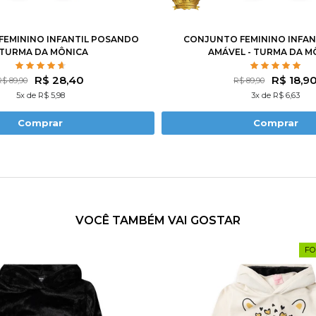
4
6
8
10
12
1
2
3
4
6
8
EMININO INFANTIL POSANDO
CONJUNTO FEMININO INFAN
 TURMA DA MÔNICA
AMÁVEL - TURMA DA M
R$ 28,40
R$ 18,9
R$ 89,90
R$ 89,90
5x de R$ 5,98
3x de R$ 6,63
Comprar
Comprar
VOCÊ TAMBÉM VAI GOSTAR
FO