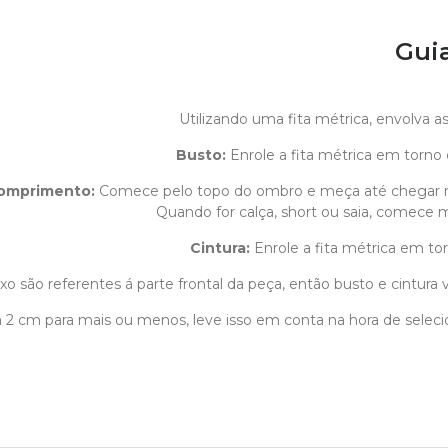
Gui
Utilizando uma fita métrica, envolva 
Busto:
Enrole a fita métrica em torno 
omprimento
:
Comece pelo topo do ombro e meça até chegar 
Quando for calça, short ou saia, comece m
Cintura:
Enrole a fita métrica em tor
o são referentes á parte frontal da peça, então busto e cintura v
1 á 2 cm para mais ou menos, leve isso em conta na hora de sele