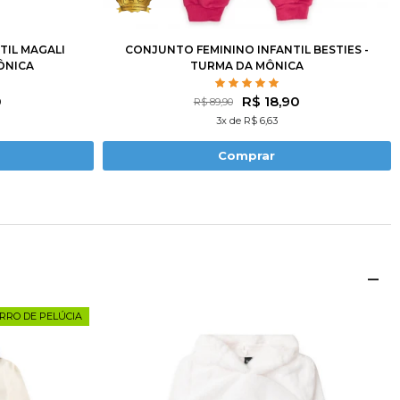
10
12
1
2
3
8
10
TIL MAGALI
CONJUNTO FEMININO INFANTIL BESTIES -
ÔNICA
TURMA DA MÔNICA
0
R$ 18,90
R$ 89,90
3x de R$ 6,63
Comprar
RRO DE PELÚCIA