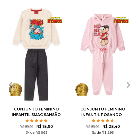
1
2
3
4
6
1
2
3
4
6
8
10
8
10
12
CONJUNTO FEMININO
CONJUNTO FEMININO
INFANTIL SMAC SANSÃO
INFANTIL POSANDO -
- TURMA DA MÔNICA
TURMA DA MÔNICA
R$ 18,90
R$ 28,40
R$ 89,90
R$ 89,90
3x de R$ 6,63
5x de R$ 5,98