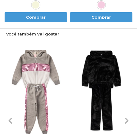
Comprar
Comprar
Você também vai gostar
2
3
4
6
8
2
3
4
6
8
10
12
14
10
12