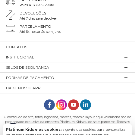
R$200+ Sul e Sudeste
DEVOLUÇÕES
Até 7 dias para devolver
PARCELAMENTO
Até 6x no cartão sem juros
CONTATOS
INSTITUCIONAL
SELOS DE SEGURANÇA
FORMAS DE PAGAMENTO
BAIXE NOSSO APP
O conteúdo do site, fotos, logotipos, marcas, frases e layout aqui veiculados são de
propriedade exclusiva da empresa Platinum Kids ou de seus parceiros. Todos os
direitos reservados. Platinum Kids - Platinum Indústria de Confecções LTDA -
Platinum Kids e os cookies:
a gente usa cookies para personalizar
CNPJ: 27.180.131/0001-54 Endereço: Rod. Ivo Silveira, n° 7505 - Bateias, Gaspar - SC,
anúncios e melhorar a sua experiência no site. Ao continuar