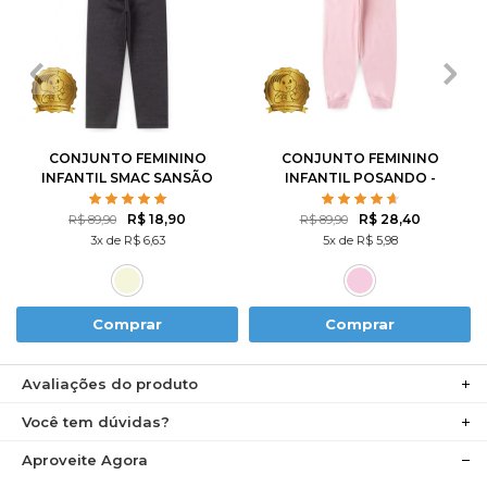
1
2
3
4
6
1
2
3
4
6
8
10
8
10
12
CONJUNTO FEMININO
CONJUNTO FEMININO
INFANTIL SMAC SANSÃO
INFANTIL POSANDO -
- TURMA DA MÔNICA
TURMA DA MÔNICA
R$ 18,90
R$ 28,40
R$ 89,90
R$ 89,90
3x de R$ 6,63
5x de R$ 5,98
Comprar
Comprar
Avaliações do produto
Você tem dúvidas?
Aproveite Agora