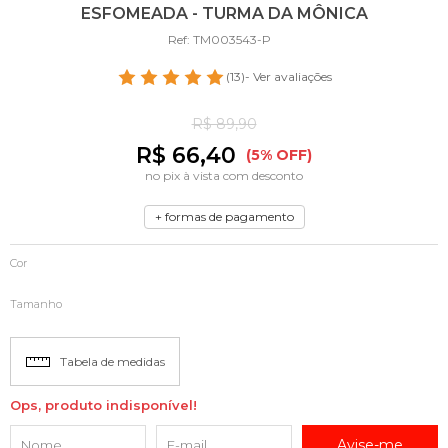
ESFOMEADA - TURMA DA MÔNICA
Ref: TM003543-P
(13)
- Ver avaliações
R$ 89,90
R$ 66,40
(5% OFF)
no pix à vista com desconto
+ formas de pagamento
Cor
Tamanho
Tabela de medidas
Ops, produto indisponível!
Avise-me