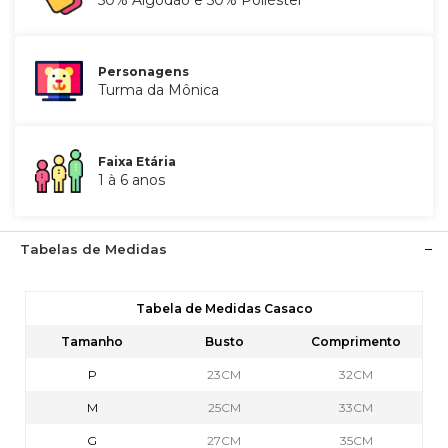
50% Algodão e 50% Poliéster
Personagens
Turma da Mônica
Faixa Etária
1 à 6 anos
Tabelas de Medidas
Tabela de Medidas Casaco
Tamanho
Busto
Comprimento
P
23CM
32CM
M
25CM
33CM
G
27CM
35CM