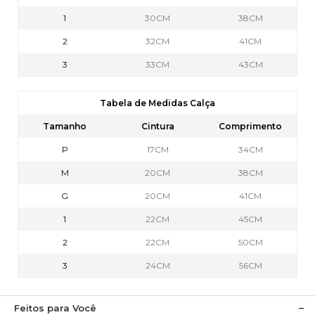
1
30CM
38CM
2
32CM
41CM
3
33CM
43CM
Tabela de Medidas Calça
Tamanho
Cintura
Comprimento
P
17CM
34CM
M
20CM
38CM
G
20CM
41CM
1
22CM
45CM
2
22CM
50CM
3
24CM
56CM
Feitos para Você