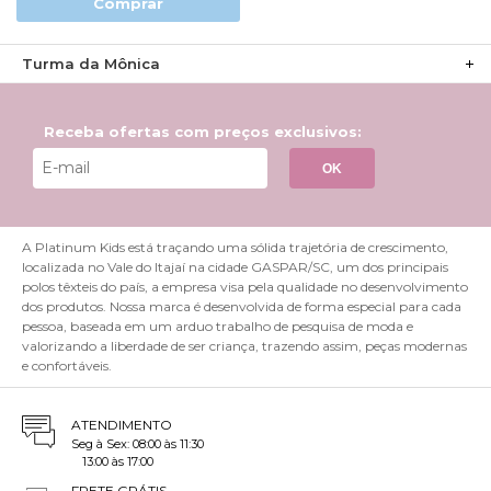
Comprar
Turma da Mônica
Receba ofertas com preços exclusivos:
OK
A Platinum Kids está traçando uma sólida trajetória de crescimento,
localizada no Vale do Itajaí na cidade GASPAR/SC, um dos principais
polos têxteis do país, a empresa visa pela qualidade no desenvolvimento
dos produtos. Nossa marca é desenvolvida de forma especial para cada
pessoa, baseada em um arduo trabalho de pesquisa de moda e
valorizando a liberdade de ser criança, trazendo assim, peças modernas
e confortáveis.
ATENDIMENTO
Seg à Sex: 08:00 às 11:30
13:00 às 17:00
FRETE GRÁTIS