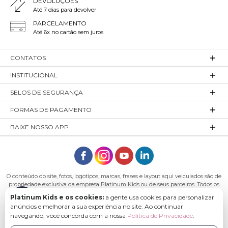
DEVOLUÇÕES
Até 7 dias para devolver
PARCELAMENTO
Até 6x no cartão sem juros
CONTATOS
INSTITUCIONAL
SELOS DE SEGURANÇA
FORMAS DE PAGAMENTO
BAIXE NOSSO APP
O conteúdo do site, fotos, logotipos, marcas, frases e layout aqui veiculados são de
propriedade exclusiva da empresa Platinum Kids ou de seus parceiros. Todos os
direitos reservados. Platinum Kids - Platinum Indústria de Confecções LTDA -
Platinum Kids e os cookies:
a gente usa cookies para personalizar
CNPJ: 27.180.131/0001-54 Endereço: Rod. Ivo Silveira, n° 7505 - Bateias, Gaspar - SC,
anúncios e melhorar a sua experiência no site. Ao continuar
89113-040
navegando, você concorda com a nossa
Política de Privacidade
.