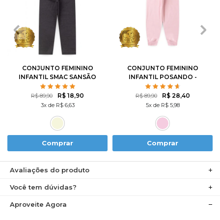
1
2
3
4
6
1
2
3
4
6
8
10
8
10
12
CONJUNTO FEMININO
CONJUNTO FEMININO
INFANTIL SMAC SANSÃO
INFANTIL POSANDO -
- TURMA DA MÔNICA
TURMA DA MÔNICA
R$ 18,90
R$ 28,40
R$ 89,90
R$ 89,90
3x de R$ 6,63
5x de R$ 5,98
Comprar
Comprar
Avaliações do produto
Você tem dúvidas?
Aproveite Agora