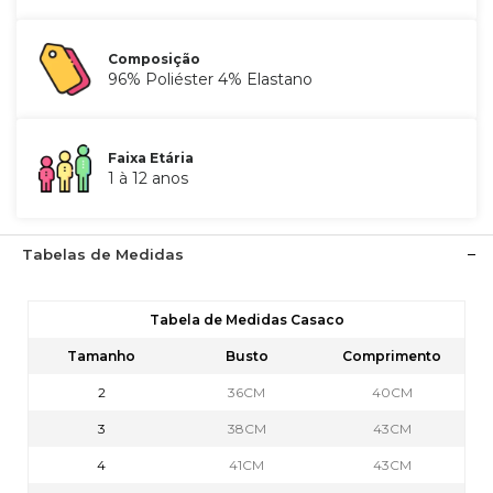
Composição
96% Poliéster 4% Elastano
Faixa Etária
1 à 12 anos
Tabelas de Medidas
Tabela de Medidas Casaco
Tamanho
Busto
Comprimento
2
36CM
40CM
3
38CM
43CM
4
41CM
43CM