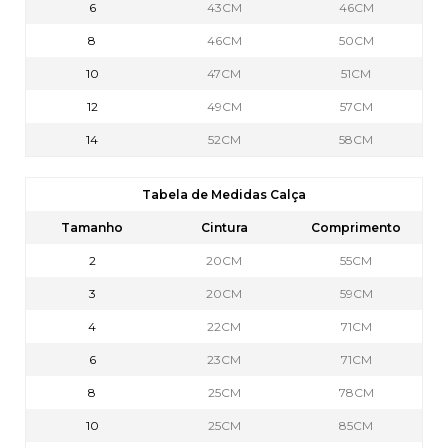
6
43CM
46CM
8
46CM
50CM
10
47CM
51CM
12
49CM
57CM
14
52CM
58CM
Tabela de Medidas Calça
Tamanho
Cintura
Comprimento
2
20CM
55CM
3
20CM
59CM
4
22CM
71CM
6
23CM
71CM
8
25CM
78CM
10
25CM
85CM