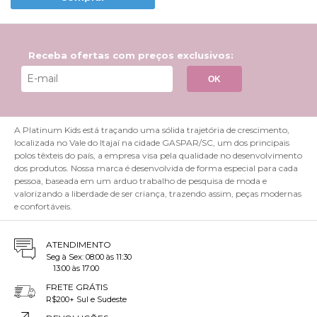
Receba ofertas com preços exclusivos:
OK
A Platinum Kids está traçando uma sólida trajetória de crescimento,
localizada no Vale do Itajaí na cidade GASPAR/SC, um dos principais
polos têxteis do país, a empresa visa pela qualidade no desenvolvimento
dos produtos. Nossa marca é desenvolvida de forma especial para cada
pessoa, baseada em um arduo trabalho de pesquisa de moda e
valorizando a liberdade de ser criança, trazendo assim, peças modernas
e confortáveis.
ATENDIMENTO
Seg à Sex: 08:00 às 11:30
13:00 às 17:00
FRETE GRÁTIS
R$200+ Sul e Sudeste