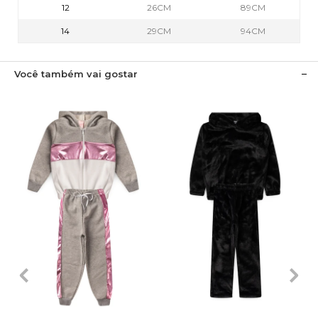
12
26CM
89CM
14
29CM
94CM
Você também vai gostar
2
3
4
6
8
2
3
4
6
8
10
12
14
10
12