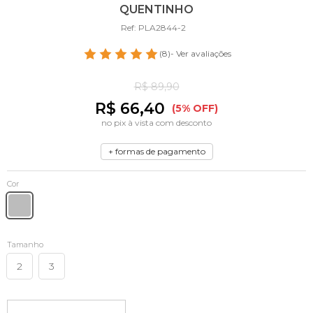
QUENTINHO
Ref: PLA2844-2
(8)
- Ver avaliações
R$ 89,90
R$ 66,40
(5% OFF)
no pix à vista com desconto
+ formas de pagamento
Cor
Tamanho
2
3