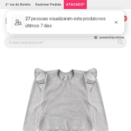
2ª via do Boleto
Rastrear Pedido
ATACADO*
00
PLATINUM KIDS: LOJA DE ROUPA INFANTIL ONLINE.