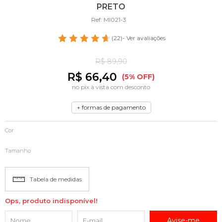
PRETO
Ref: MI021-3
(22)
- Ver avaliações
R$ 89,90
R$ 66,40
(5% OFF)
no pix à vista com desconto
+ formas de pagamento
Cor
Tamanho
Tabela de medidas
Ops, produto indisponível!
Avise-me