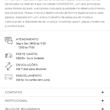
localizada no Vale do Itajaí na cidade GASPAR/SC, um dos principais
polos têxteis do país, a empresa visa pela qualidade no desenvolvimento
dos produtos. Nossa marca é desenvolvida de forma especial para cada
pessoa, baseada em um arduo trabalho de pesquisa de moda e
valorizando a liberdade de ser criança, trazendo assim, peças modernas
e confortáveis.
ATENDIMENTO
Seg à Sex: 08:00 às 11:30
13:00 às 17:00
FRETE GRÁTIS
R$200+ Sul e Sudeste
DEVOLUÇÕES
Até 7 dias para devolver
PARCELAMENTO
Até 6x no cartão sem juros
CONTATOS
INSTITUCIONAL
SELOS DE SEGURANÇA