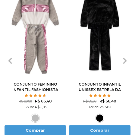
2
3
4
6
8
2
3
4
6
8
10
12
14
10
12
CONJUNTO FEMININO
CONJUNTO INFANTIL
INFANTIL FASHIONISTA
UNISSEX ESTRELA DA
NOITE
R$ 66,40
R$ 66,40
R$ 89,90
R$ 89,90
12x de R$ 5,83
12x de R$ 5,83
Comprar
Comprar