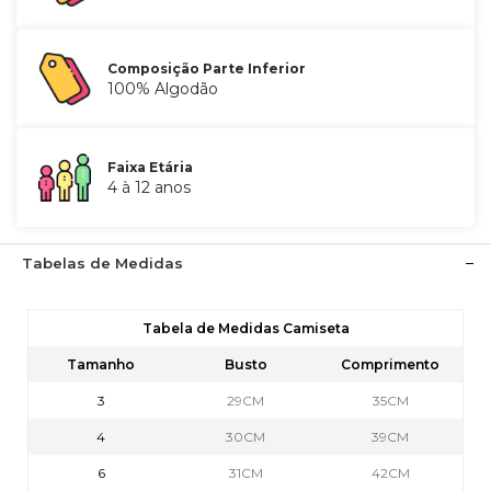
Composição Parte Inferior
100% Algodão
Faixa Etária
4 à 12 anos
Tabelas de Medidas
Tabela de Medidas Camiseta
Tamanho
Busto
Comprimento
3
29CM
35CM
4
30CM
39CM
6
31CM
42CM