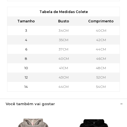
Tabela de Medidas Colete
Tamanho
Busto
Comprimento
3
34CM
40CM
4
35CM
42CM
6
37CM
44CM
8
40CM
46CM
10
41CM
48CM
12
43CM
52CM
14
44CM
54CM
Você também vai gostar