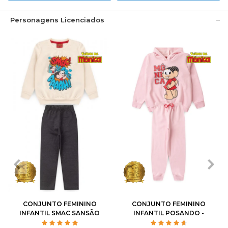
Personagens Licenciados
1
2
3
4
6
1
2
3
4
6
8
10
8
10
12
CONJUNTO FEMININO
CONJUNTO FEMININO
INFANTIL SMAC SANSÃO
INFANTIL POSANDO -
- TURMA DA MÔNICA
TURMA DA MÔNICA