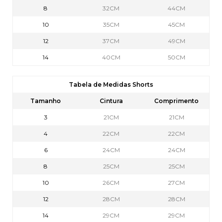
8
32CM
44CM
10
35CM
45CM
12
37CM
49CM
14
40CM
50CM
Tabela de Medidas Shorts
Tamanho
Cintura
Comprimento
3
21CM
21CM
4
22CM
22CM
6
24CM
24CM
8
25CM
25CM
10
26CM
27CM
12
28CM
28CM
14
29CM
29CM