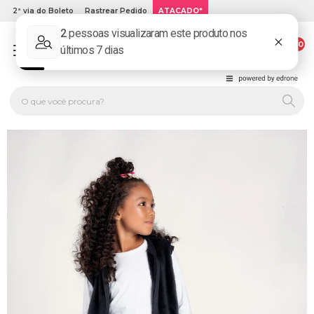
2ª via do Boleto
Rastrear Pedido
ATACADO*
00
PLATINUM KIDS: LOJA DE ROUPA INFANTIL ONLINE.