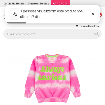
2ª via do Boleto
Rastrear Pedido
ATACADO*
00
PLATINUM KIDS: LOJA DE ROUPA INFANTIL ONLINE.