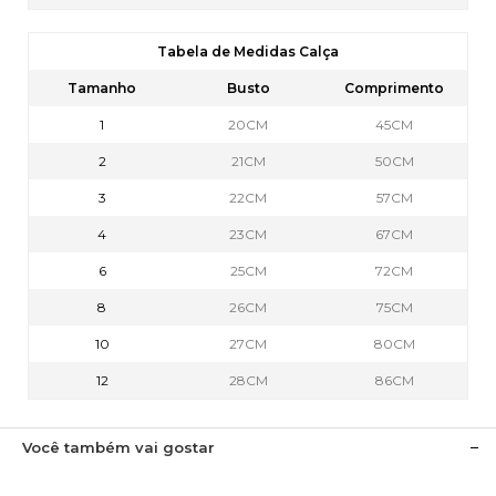
Tabela de Medidas Calça
Tamanho
Busto
Comprimento
1
20CM
45CM
2
21CM
50CM
3
22CM
57CM
4
23CM
67CM
6
25CM
72CM
8
26CM
75CM
10
27CM
80CM
12
28CM
86CM
Você também vai gostar