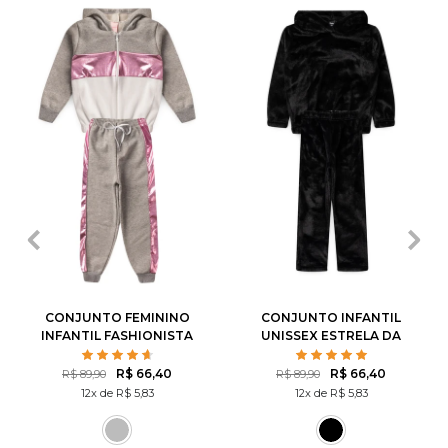
2
3
4
6
8
2
3
4
6
8
10
12
14
10
12
CONJUNTO FEMININO
CONJUNTO INFANTIL
INFANTIL FASHIONISTA
UNISSEX ESTRELA DA
NOITE
R$ 66,40
R$ 66,40
R$ 89,90
R$ 89,90
12x de R$ 5,83
12x de R$ 5,83