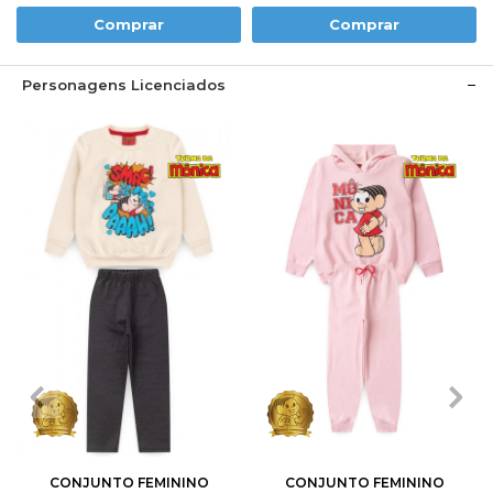
Comprar
Comprar
Personagens Licenciados
1
2
3
4
6
1
2
3
4
6
8
10
8
10
12
CONJUNTO FEMININO
CONJUNTO FEMININO