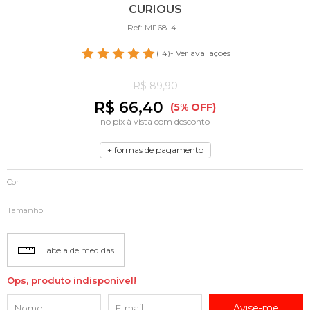
CURIOUS
Ref: MI168-4
(14)
- Ver avaliações
R$ 89,90
R$ 66,40
(5% OFF)
no pix à vista com desconto
+ formas de pagamento
Cor
Tamanho
Tabela de medidas
Ops, produto indisponível!
Avise-me