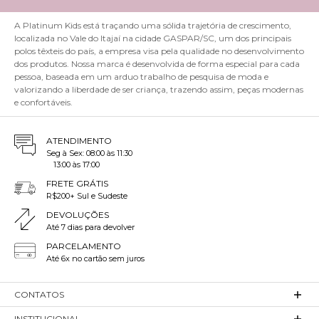
A Platinum Kids está traçando uma sólida trajetória de crescimento,
localizada no Vale do Itajaí na cidade GASPAR/SC, um dos principais
polos têxteis do país, a empresa visa pela qualidade no desenvolvimento
dos produtos. Nossa marca é desenvolvida de forma especial para cada
pessoa, baseada em um arduo trabalho de pesquisa de moda e
valorizando a liberdade de ser criança, trazendo assim, peças modernas
e confortáveis.
ATENDIMENTO
Seg à Sex: 08:00 às 11:30
13:00 às 17:00
FRETE GRÁTIS
R$200+ Sul e Sudeste
DEVOLUÇÕES
Até 7 dias para devolver
PARCELAMENTO
Até 6x no cartão sem juros
CONTATOS
INSTITUCIONAL