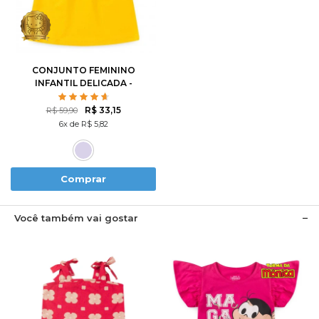
1
2
3
4
6
8
10
12
CONJUNTO FEMININO
INFANTIL DELICADA -
HELLO KITTY
R$ 33,15
R$ 59,90
6x de R$ 5,82
Comprar
Você também vai gostar