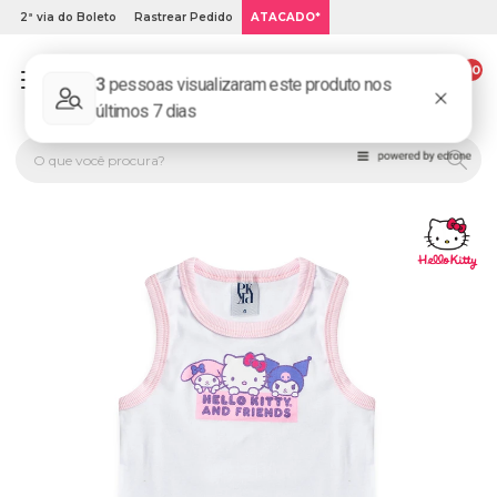
2ª via do Boleto
Rastrear Pedido
ATACADO*
00
PLATINUM KIDS: LOJA DE ROUPA INFANTIL ONLINE.