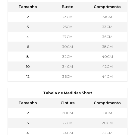
Tamanho
Busto
Comprimento
2
23CM
31CM
3
25CM
33CM
4
27CM
36CM
6
30CM
38CM
8
32CM
40CM
10
34CM
42CM
12
36CM
44CM
Tabela de Medidas Short
Tamanho
Cintura
Comprimento
2
20CM
18CM
3
22CM
20CM
4
24CM
22CM