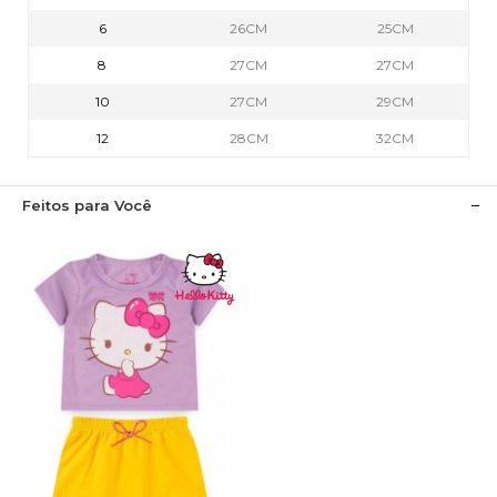
6
26CM
25CM
8
27CM
27CM
10
27CM
29CM
12
28CM
32CM
Feitos para Você