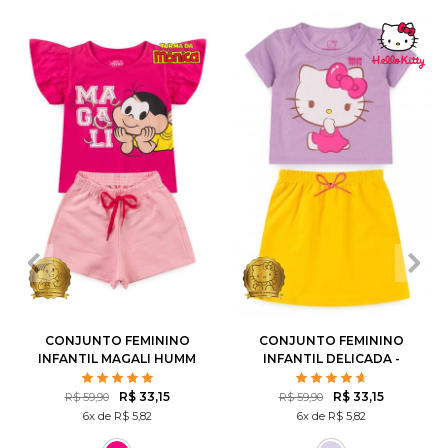
1
2
3
4
6
1
2
3
4
6
8
10
8
10
12
CONJUNTO FEMININO
CONJUNTO FEMININO
INFANTIL MAGALI HUMM
INFANTIL DELICADA -
AMO MELANCIA- TURMA
HELLO KITTY
DA MÔNICA
R$ 33,15
R$ 33,15
R$ 59,90
R$ 59,90
6x de R$ 5,82
6x de R$ 5,82