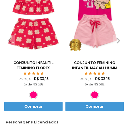
2
3
4
6
8
1
2
3
4
6
10
12
8
10
CONJUNTO INFANTIL
CONJUNTO FEMININO
FEMININO FLORES
INFANTIL MAGALI HUMM
ROTATIVAS
AMO MELANCIA- TURMA
DA MÔNICA
R$ 33,15
R$ 33,15
R$ 59,90
R$ 59,90
6x de R$ 5,82
6x de R$ 5,82
Comprar
Comprar
Personagens Licenciados