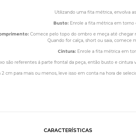
Utilizando uma fita métrica, envolva 
Busto:
Enrole a fita métrica em torno 
omprimento
:
Comece pelo topo do ombro e meça até chegar 
Quando for calça, short ou saia, comece m
Cintura:
Enrole a fita métrica em tor
o são referentes á parte frontal da peça, então busto e cintura v
1 á 2 cm para mais ou menos, leve isso em conta na hora de sele
CARACTERÍSTICAS