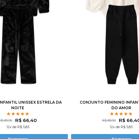
4
6
8
10
12
1
2
3
4
6
8
NFANTIL UNISSEX ESTRELA DA
CONJUNTO FEMININO INFAN
NOITE
DO AMOR
R$ 66,40
R$ 66,4
R$ 89,90
R$ 89,90
12x de R$ 5,83
12x de R$ 5,83