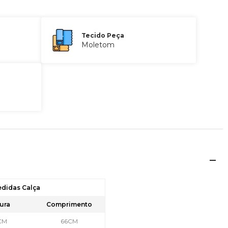
Tecido Peça
Moletom
edidas Calça
ura
Comprimento
CM
66CM