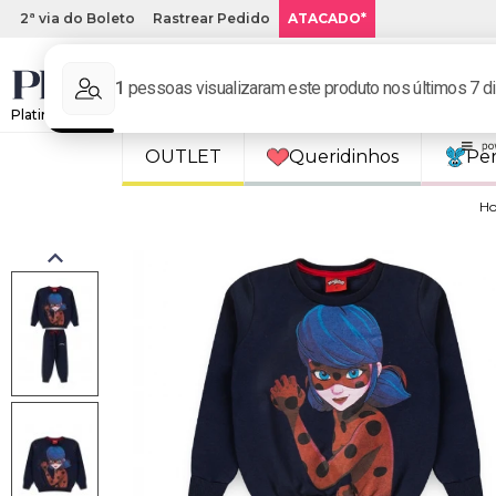
2ª via do Boleto
Rastrear Pedido
ATACADO*
Platinum Kids: Loja de roupa infantil online.
OUTLET
Queridinhos
Pe
H