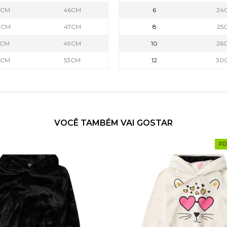
7CM
46CM
6
24
0CM
47CM
8
25
1CM
49CM
10
26
2CM
53CM
12
30
VOCÊ TAMBÉM VAI GOSTAR
FO