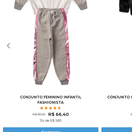
2
3
4
6
8
10
12
14
2
3
CONJUNTO FEMININO INFANTIL
CONJUNTO I
FASHIONISTA
R$ 66,40
R$ 89,90
12x de R$ 5,83