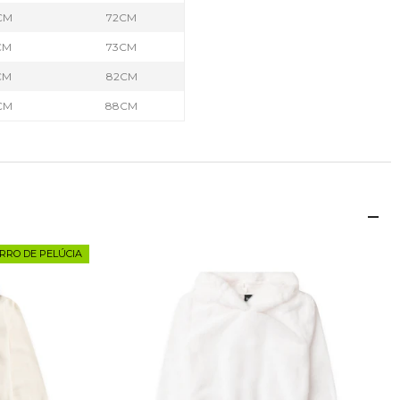
CM
72CM
CM
73CM
CM
82CM
CM
88CM
RRO DE PELÚCIA