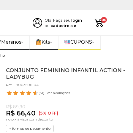
Olá! Faça seu
login
00
ou
cadastre-se
Meninos
Kits
CUPONS
nho
CONJUNTO FEMININO INFANTIL ACTION -
LADYBUG
Ref: LB003506-04
(31)
- Ver avaliações
R$ 89,90
R$ 66,40
(5% OFF)
no pix à vista com desconto
+ formas de pagamento