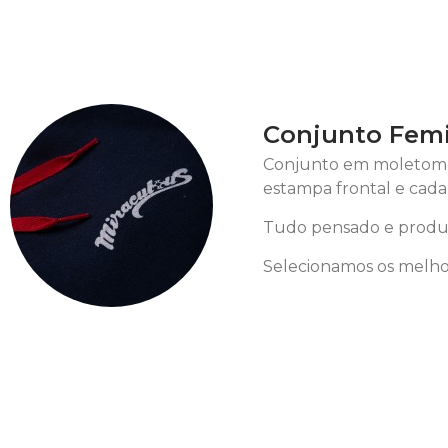
Conjunto Femi
Conjunto em moletom s
estampa frontal e cada
Tudo pensado e produz
Selecionamos os melhor