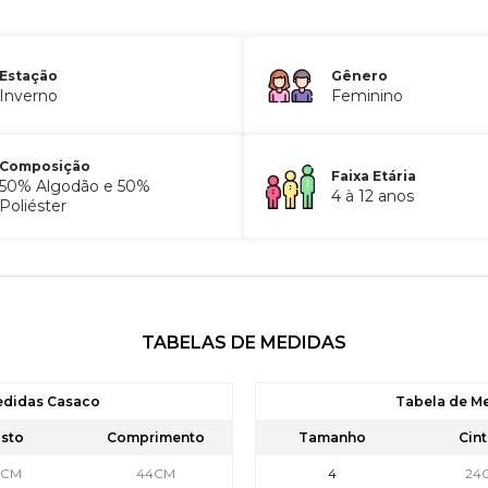
Estação
Gênero
Inverno
Feminino
Composição
Faixa Etária
50% Algodão e 50%
4 à 12 anos
Poliéster
TABELAS DE MEDIDAS
edidas Casaco
Tabela de M
sto
Comprimento
Tamanho
Cint
6CM
44CM
4
24