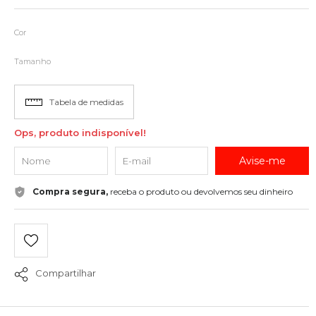
Cor
Tamanho
Tabela de medidas
Ops, produto indisponível!
Avise-me
Compra segura,
receba o produto ou devolvemos seu dinheiro
Compartilhar