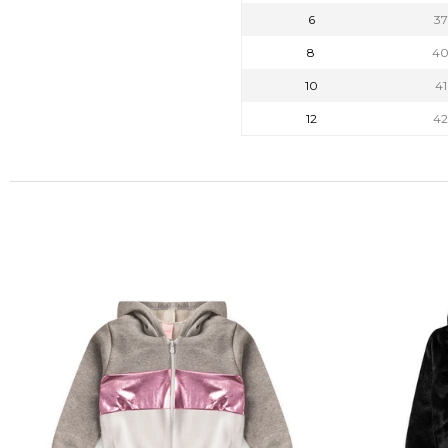
6
3
8
4
10
4
12
4