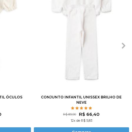
10
12
2
3
4
6
8
10
12
TIL ÓCULOS
CONJUNTO INFANTIL UNISSEX BRILHO DE
NEVE
0
R$ 66,40
R$ 89,90
12x de R$ 5,83