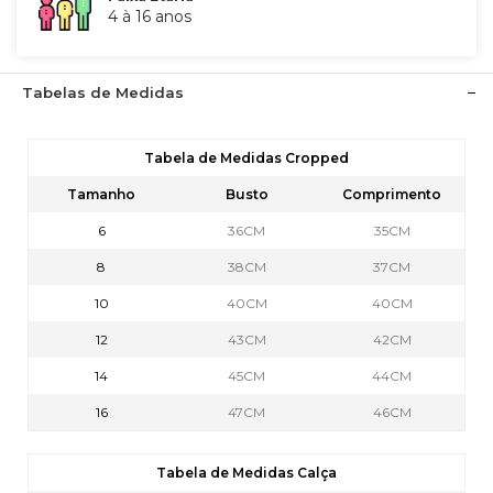
4 à 16 anos
Tabelas de Medidas
Tabela de Medidas Cropped
Tamanho
Busto
Comprimento
6
36CM
35CM
8
38CM
37CM
10
40CM
40CM
12
43CM
42CM
14
45CM
44CM
16
47CM
46CM
Tabela de Medidas Calça