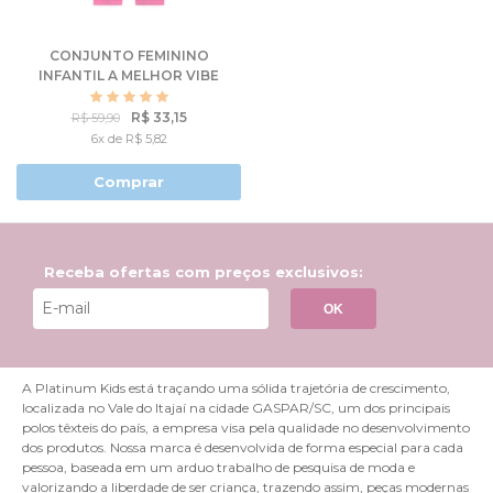
CONJUNTO FEMININO
INFANTIL A MELHOR VIBE
DA PRAIA
R$ 33,15
R$ 59,90
6x de R$ 5,82
Comprar
Receba ofertas com preços exclusivos:
OK
A Platinum Kids está traçando uma sólida trajetória de crescimento,
localizada no Vale do Itajaí na cidade GASPAR/SC, um dos principais
polos têxteis do país, a empresa visa pela qualidade no desenvolvimento
dos produtos. Nossa marca é desenvolvida de forma especial para cada
pessoa, baseada em um arduo trabalho de pesquisa de moda e
valorizando a liberdade de ser criança, trazendo assim, peças modernas