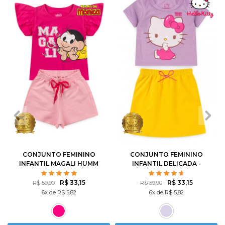
1
2
3
4
6
1
2
3
4
6
8
10
8
10
12
CONJUNTO FEMININO
CONJUNTO FEMININO
INFANTIL MAGALI HUMM
INFANTIL DELICADA -
AMO MELANCIA- TURMA
HELLO KITTY
DA MÔNICA
R$ 33,15
R$ 33,15
R$ 59,90
R$ 59,90
6x de R$ 5,82
6x de R$ 5,82