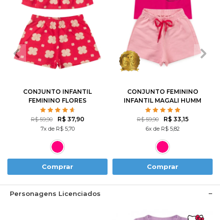
2
3
4
6
8
1
2
3
4
6
10
12
8
10
CONJUNTO INFANTIL
CONJUNTO FEMININO
FEMININO FLORES
INFANTIL MAGALI HUMM
ROTATIVAS
AMO MELANCIA- TURMA
DA MÔNICA
R$ 37,90
R$ 33,15
R$ 59,90
R$ 59,90
7x de R$ 5,70
6x de R$ 5,82
Comprar
Comprar
Personagens Licenciados