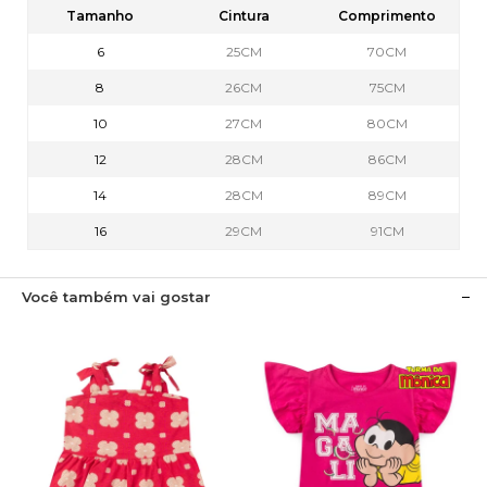
Tamanho
Cintura
Comprimento
6
25CM
70CM
8
26CM
75CM
10
27CM
80CM
12
28CM
86CM
14
28CM
89CM
16
29CM
91CM
Você também vai gostar