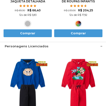
JAQUETA DETALHADA
DE ROUPAS INFANTIS
MASCULINO INVERNO - 5
CASACOS + 5 CALÇAS
R$ 66,40
R$ 204,25
R$ 89,90
R$ 239,90
12x de R$ 5,83
12x de R$ 17,92
Comprar
Comprar
Personagens Licenciados