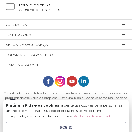
PARCELAMENTO
Até 6x no cartão sem juros
CONTATOS
INSTITUCIONAL
SELOS DE SEGURANÇA
FORMAS DE PAGAMENTO
BAIXE NOSSO APP
O conteúdo do site, fotos, logotipos, marcas, frases e layout aqui veiculados são de
propriedade exclusiva da empresa Platinum Kids ou de seus parceiros. Todos os
direitos reservados. Platinum Kids - Platinum Indústria de Confecções LTDA -
Platinum Kids e os cookies:
a gente usa cookies para personalizar
CNPJ: 27.180.131/0001-54 Endereço: Rod. Ivo Silveira, n° 7505 - Bateias, Gaspar - SC,
anúncios e melhorar a sua experiência no site. Ao continuar
89113-040
navegando, você concorda com a nossa
Política de Privacidade
.
aceito