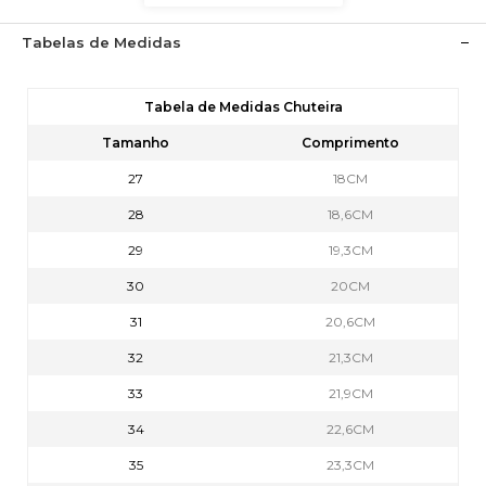
Tabelas de Medidas
Tabela de Medidas Chuteira
Tamanho
Comprimento
27
18CM
28
18,6CM
29
19,3CM
30
20CM
31
20,6CM
32
21,3CM
33
21,9CM
34
22,6CM
35
23,3CM