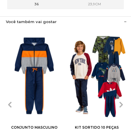
36
23,9CM
Você também vai gostar
1
2
3
4
6
1
2
3
4
6
8
10
12
8
10
12
14
CONJUNTO MASCULINO
KIT SORTIDO 10 PEÇAS