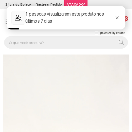
2ª via do Boleto
Rastrear Pedido
ATACADO*
00
PLATINUM KIDS: LOJA DE ROUPA INFANTIL ONLINE.