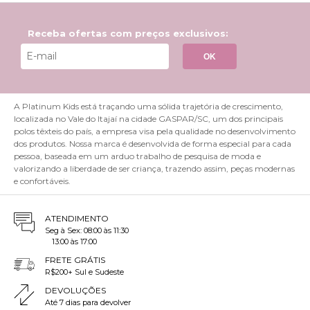
Receba ofertas com preços exclusivos:
OK
A Platinum Kids está traçando uma sólida trajetória de crescimento,
localizada no Vale do Itajaí na cidade GASPAR/SC, um dos principais
polos têxteis do país, a empresa visa pela qualidade no desenvolvimento
dos produtos. Nossa marca é desenvolvida de forma especial para cada
pessoa, baseada em um arduo trabalho de pesquisa de moda e
valorizando a liberdade de ser criança, trazendo assim, peças modernas
e confortáveis.
ATENDIMENTO
Seg à Sex: 08:00 às 11:30
13:00 às 17:00
FRETE GRÁTIS
R$200+ Sul e Sudeste
DEVOLUÇÕES
Até 7 dias para devolver