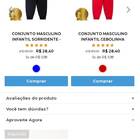
1
2
3
4
6
1
2
3
4
6
8
10
12
8
10
12
CONJUNTO MASCULINO
CONJUNTO MASCULINO
INFANTIL SORRIDENTE -
INFANTIL CEBOLINHA
TURMA DA MÔNICA
SKATISTA - TURMA DA
MÔNICA
R$ 28,40
R$ 28,40
R$ 89,90
R$ 89,90
5x de R$ 5,98
5x de R$ 5,98
Comprar
Comprar
Avaliações do produto
Você tem dúvidas?
Aproveite Agora