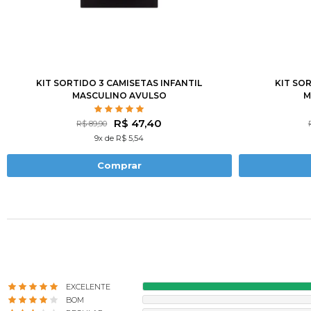
1
2
3
4
6
8
10
12
1
2
3
KIT SORTIDO 3 CAMISETAS INFANTIL
KIT SO
MASCULINO AVULSO
M
R$ 47,40
R$ 89,90
9x de R$ 5,54
Comprar
EXCELENTE
BOM