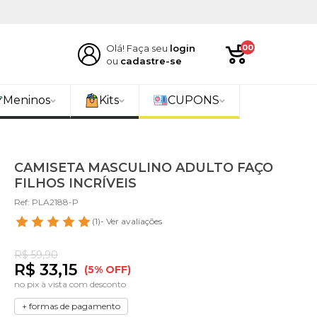
Olá! Faça seu
login
00
ou
cadastre-se
Meninos
Kits
CUPONS
CAMISETA MASCULINO ADULTO FAÇO
FILHOS INCRÍVEIS
Ref: PLA2188-P
(1)
- Ver avaliações
R$ 59,90
R$ 33,15
(5% OFF)
no pix à vista com desconto
+ formas de pagamento