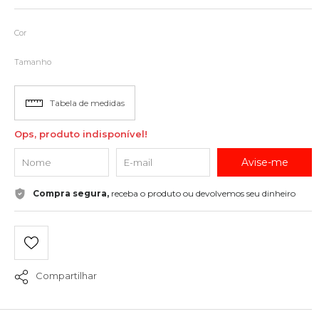
Cor
Tamanho
Tabela de medidas
Ops, produto indisponível!
Avise-me
Compra segura,
receba o produto ou devolvemos seu dinheiro
Compartilhar