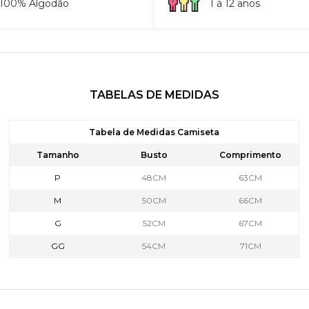
100% Algodão
1 à 12 anos
TABELAS DE MEDIDAS
Tabela de Medidas Camiseta
Tamanho
Busto
Comprimento
P
48CM
63CM
M
50CM
66CM
G
52CM
67CM
GG
54CM
71CM