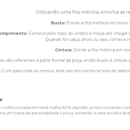
Utilizando uma fita métrica, envolva as 
Busto:
Enrole a fita métrica em torno 
omprimento
:
Comece pelo topo do ombro e meça até chegar 
Quando for calça, short ou saia, comece m
Cintura:
Enrole a fita métrica em tor
o são referentes á parte frontal da peça, então busto e cintura v
1 á 2 cm para mais ou menos, leve isso em conta na hora de sele
o
ids é confeccionada em meia malha 100% algodão, proporcionando con
iona um toque de personalidade à peça, tornando-a uma escolha divert