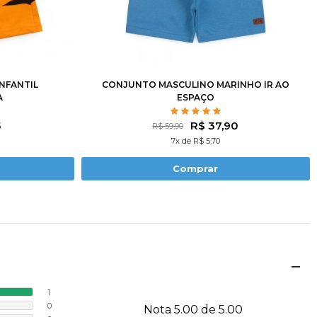
8
10
1
2
3
4
6
8
10
12
NFANTIL
CONJUNTO MASCULINO MARINHO IR AO
A
ESPAÇO
5
R$ 37,90
R$ 59,90
7x de R$ 5,70
Comprar
1
0
Nota 5.00 de 5.00