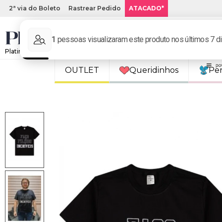
2ª via do Boleto
Rastrear Pedido
ATACADO*
Platinum Kids: Loja de roupa infantil online.
OUTLET
Queridinhos
Pe