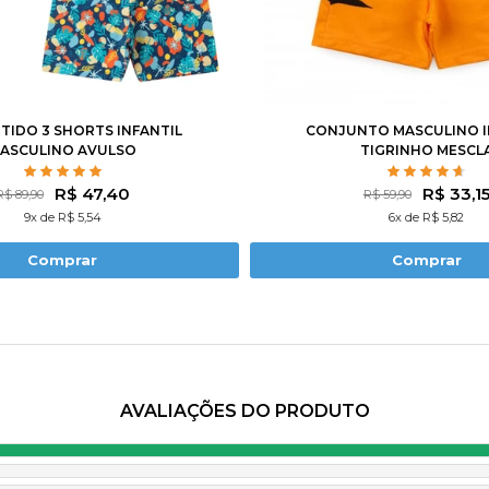
4
6
8
10
12
1
2
3
4
6
RTIDO 3 SHORTS INFANTIL
CONJUNTO MASCULINO I
ASCULINO AVULSO
TIGRINHO MESCL
R$ 47,40
R$ 33,1
R$ 89,90
R$ 59,90
9x de R$ 5,54
6x de R$ 5,82
Comprar
Comprar
AVALIAÇÕES DO PRODUTO