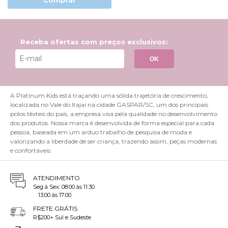
Comprar
Receba ofertas com preços exclusivos:
OK
A Platinum Kids está traçando uma sólida trajetória de crescimento,
localizada no Vale do Itajaí na cidade GASPAR/SC, um dos principais
polos têxteis do país, a empresa visa pela qualidade no desenvolvimento
dos produtos. Nossa marca é desenvolvida de forma especial para cada
pessoa, baseada em um arduo trabalho de pesquisa de moda e
valorizando a liberdade de ser criança, trazendo assim, peças modernas
e confortáveis.
ATENDIMENTO
Seg à Sex: 08:00 às 11:30
13:00 às 17:00
FRETE GRÁTIS
R$200+ Sul e Sudeste