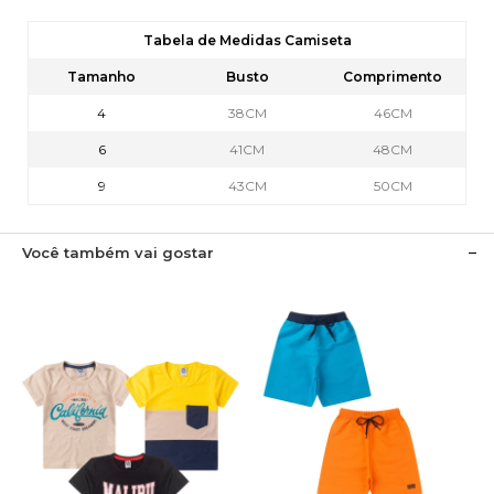
Tabela de Medidas Camiseta
Tamanho
Busto
Comprimento
4
38CM
46CM
6
41CM
48CM
9
43CM
50CM
Você também vai gostar