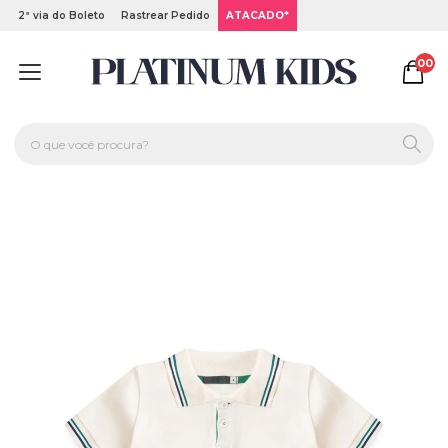
2ª via do Boleto
Rastrear Pedido
ATACADO*
00