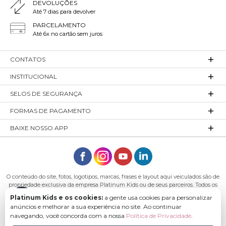
DEVOLUÇÕES
Até 7 dias para devolver
PARCELAMENTO
Até 6x no cartão sem juros
CONTATOS
INSTITUCIONAL
SELOS DE SEGURANÇA
FORMAS DE PAGAMENTO
BAIXE NOSSO APP
O conteúdo do site, fotos, logotipos, marcas, frases e layout aqui veiculados são de
propriedade exclusiva da empresa Platinum Kids ou de seus parceiros. Todos os
direitos reservados. Platinum Kids - Platinum Indústria de Confecções LTDA -
Platinum Kids e os cookies:
a gente usa cookies para personalizar
CNPJ: 27.180.131/0001-54 Endereço: Rod. Ivo Silveira, n° 7505 - Bateias, Gaspar - SC,
anúncios e melhorar a sua experiência no site. Ao continuar
89113-040
navegando, você concorda com a nossa
Política de Privacidade
.