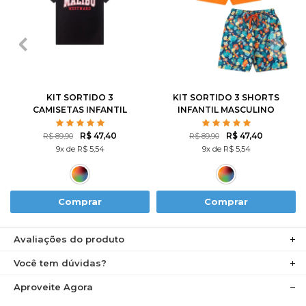
1
2
3
4
6
1
2
3
4
6
8
10
12
8
10
12
KIT SORTIDO 3
KIT SORTIDO 3 SHORTS
CAMISETAS INFANTIL
INFANTIL MASCULINO
MASCULINO AVULSO
AVULSO
R$ 47,40
R$ 47,40
R$ 89,90
R$ 89,90
9x de R$ 5,54
9x de R$ 5,54
Comprar
Comprar
Avaliações do produto
Você tem dúvidas?
Aproveite Agora