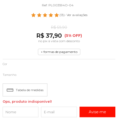
Ref: PL003594O-04
(13)
- Ver avaliações
R$ 59,90
R$ 37,90
(5% OFF)
no pix à vista com desconto
+ formas de pagamento
Cor
Tamanho
Tabela de medidas
Ops, produto indisponível!
Avise-me