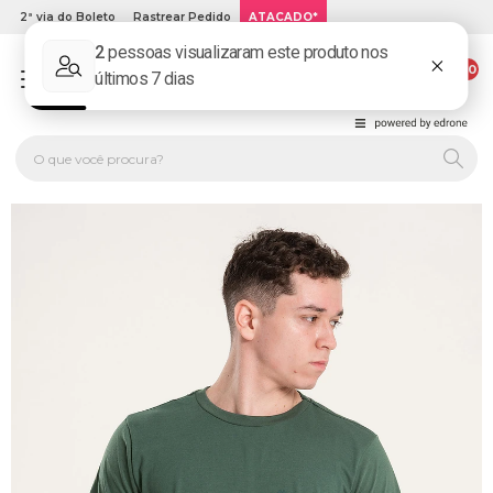
2ª via do Boleto
Rastrear Pedido
ATACADO*
00
PLATINUM KIDS: LOJA DE ROUPA INFANTIL ONLINE.