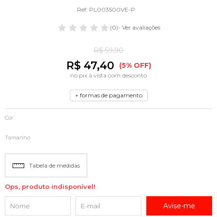
Ref: PL003500VE-P
(0)
- Ver avaliações
R$ 59,90
R$ 47,40
(5% OFF)
no pix à vista com desconto
+ formas de pagamento
Cor
Tamanho
Tabela de medidas
Ops, produto indisponível!
Avise-me