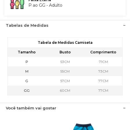
P ao GG - Adulto
Tabelas de Medidas
Tabela de Medidas Camiseta
Tamanho
Busto
Comprimento
P
53CM
71CM
M
55CM
73CM
G
57CM
77CM
GG
60CM
77CM
Você também vai gostar