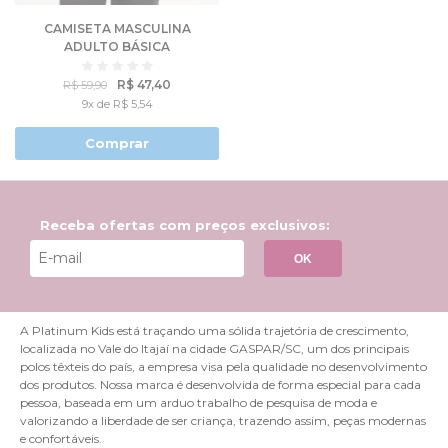
CAMISETA MASCULINA
ADULTO BÁSICA
R$ 47,40
R$ 59,90
9x de R$ 5,54
Comprar
Receba ofertas com preços exclusivos:
OK
A Platinum Kids está traçando uma sólida trajetória de crescimento,
localizada no Vale do Itajaí na cidade GASPAR/SC, um dos principais
polos têxteis do país, a empresa visa pela qualidade no desenvolvimento
dos produtos. Nossa marca é desenvolvida de forma especial para cada
pessoa, baseada em um arduo trabalho de pesquisa de moda e
valorizando a liberdade de ser criança, trazendo assim, peças modernas
e confortáveis.