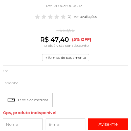
Ref: PL003500RC-P
(0)
- Ver avaliações
R$ 59,90
R$ 47,40
(5% OFF)
no pix à vista com desconto
+ formas de pagamento
Cor
Tamanho
Tabela de medidas
Ops, produto indisponível!
Avise-me