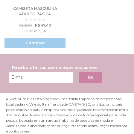
CAMISETA MASCULINA
ADULTO BÁSICA
R$ 47,40
R$ 59,90
9x de R$ 5,54
Comprar
Receba ofertas com preços exclusivos:
OK
A Platinum Kids está traçando uma sólida trajetória de crescimento,
localizada no Vale do Itajaí na cidade GASPAR/SC, um dos principais
polos têxteis do país, a empresa visa pela qualidade no desenvolvimento
dos produtos. Nossa marca é desenvolvida de forma especial para cada
pessoa, baseada em um arduo trabalho de pesquisa de moda e
valorizando a liberdade de ser criança, trazendo assim, peças modernas
e confortáveis.