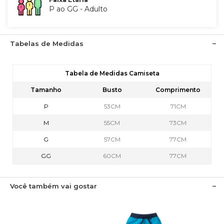
P ao GG - Adulto
Tabelas de Medidas
Tabela de Medidas Camiseta
Tamanho
Busto
Comprimento
P
53CM
71CM
M
55CM
73CM
G
57CM
77CM
GG
60CM
77CM
Você também vai gostar