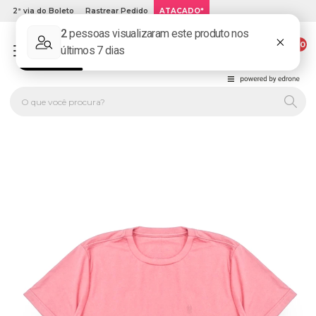
2ª via do Boleto
Rastrear Pedido
ATACADO*
00
PLATINUM KIDS: LOJA DE ROUPA INFANTIL ONLINE.