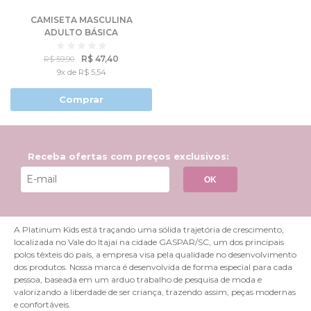
CAMISETA MASCULINA
ADULTO BÁSICA
R$ 47,40
R$ 59,90
9x de R$ 5,54
Comprar
Receba ofertas com preços exclusivos:
OK
A Platinum Kids está traçando uma sólida trajetória de crescimento,
localizada no Vale do Itajaí na cidade GASPAR/SC, um dos principais
polos têxteis do país, a empresa visa pela qualidade no desenvolvimento
dos produtos. Nossa marca é desenvolvida de forma especial para cada
pessoa, baseada em um arduo trabalho de pesquisa de moda e
valorizando a liberdade de ser criança, trazendo assim, peças modernas
e confortáveis.