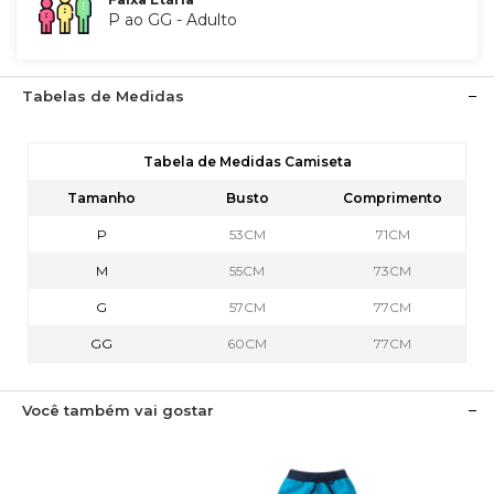
P ao GG - Adulto
Tabelas de Medidas
Tabela de Medidas Camiseta
Tamanho
Busto
Comprimento
P
53CM
71CM
M
55CM
73CM
G
57CM
77CM
GG
60CM
77CM
Você também vai gostar