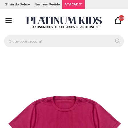
2ª via do Boleto
Rastrear Pedido
ATACADO*
00
PLATINUM KIDS: LOJA DE ROUPA INFANTIL ONLINE.