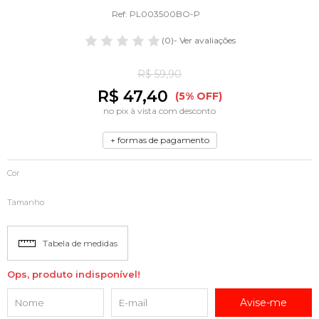
Ref: PL003500BO-P
(0)
- Ver avaliações
R$ 59,90
R$ 47,40
(5% OFF)
no pix à vista com desconto
+ formas de pagamento
Cor
Tamanho
Tabela de medidas
Ops, produto indisponível!
Avise-me