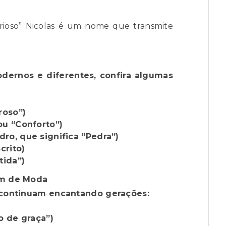
rioso” Nicolas é um nome que transmite
ernos e diferentes, confira algumas
roso”)
ou “Conforto”)
dro, que significa “Pedra”)
crito)
tida”)
em de Moda
 continuam encantando gerações:
o de graça”)