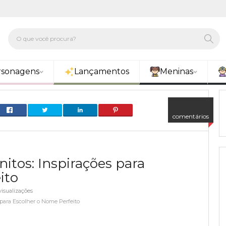
rsonagens
Lançamentos
Meninas
comentários
tos: Inspirações para
ito
isualizações
para Escolher o Nome Perfeito