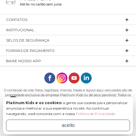
Até 6x no cartão sem juros
CONTATOS
INSTITUCIONAL
SELOS DE SEGURANÇA
FORMAS DE PAGAMENTO
BAIXE NOSSO APP
O conteúdo do site, fotos, logotipos, marcas, frases e layout aqui veiculados são de
propriedade exclusiva da empresa Platinum Kids ou de seus parceiros. Todos os
direitos reservados. Platinum Kids - Platinum Indústria de Confecções LTDA -
Platinum Kids e os cookies:
a gente usa cookies para personalizar
CNPJ: 27.180.131/0001-54 Endereço: Rod. Ivo Silveira, n° 7505 - Bateias, Gaspar - SC,
anúncios e melhorar a sua experiência no site. Ao continuar
89113-040
navegando, você concorda com a nossa
Política de Privacidade
.
aceito