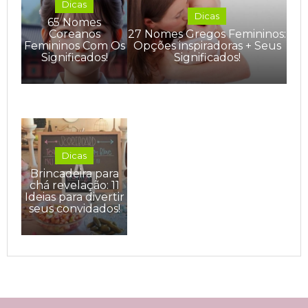
Dicas
Dicas
65 Nomes
Coreanos
27 Nomes Gregos Femininos:
Femininos Com Os
Opções inspiradoras + Seus
Significados!
Significados!
Dicas
Brincadeira para
chá revelação: 11
Ideias para divertir
seus convidados!