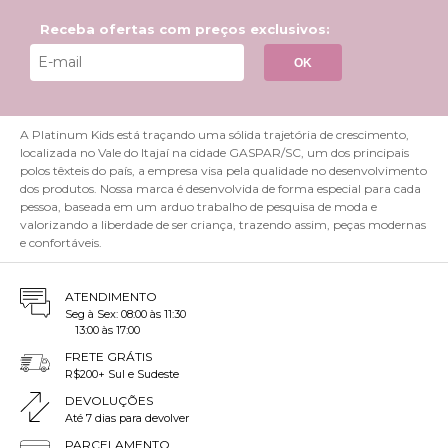
Receba ofertas com preços exclusivos:
OK
A Platinum Kids está traçando uma sólida trajetória de crescimento,
localizada no Vale do Itajaí na cidade GASPAR/SC, um dos principais
polos têxteis do país, a empresa visa pela qualidade no desenvolvimento
dos produtos. Nossa marca é desenvolvida de forma especial para cada
pessoa, baseada em um arduo trabalho de pesquisa de moda e
valorizando a liberdade de ser criança, trazendo assim, peças modernas
e confortáveis.
ATENDIMENTO
Seg à Sex: 08:00 às 11:30
13:00 às 17:00
FRETE GRÁTIS
R$200+ Sul e Sudeste
DEVOLUÇÕES
Até 7 dias para devolver
PARCELAMENTO