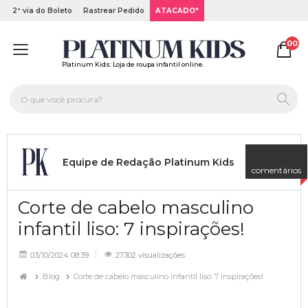
2ª via do Boleto
Rastrear Pedido
ATACADO*
00
Platinum Kids: Loja de roupa infantil online.
Equipe de Redação Platinum Kids
comentários
Corte de cabelo masculino
infantil liso: 7 inspirações!
03/10/2024 08:39
27302 visualizações
Blog
Corte de cabelo masculino infantil liso: 7 inspirações!