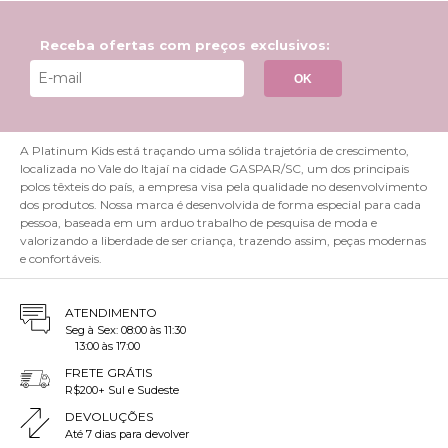
detalhes encantadores e tecidos confortáveis que farão o
coração da pequena fã bater mais forte. Não deixe de
conferir as
roupas infantis femininas
, elas são um sucesso!
Receba ofertas com preços exclusivos:
Por que comprar uma roupa de personagem?
OK
Vestir-se com roupas dos personagens favoritos é mais do
que apenas se vestir, é uma maneira de expressar paixões,
A Platinum Kids está traçando uma sólida trajetória de crescimento,
estimular a criatividade e proporcionar momentos mágicos
localizada no Vale do Itajaí na cidade GASPAR/SC, um dos principais
de brincadeira. Explore nossa coleção e descubra como uma
polos têxteis do país, a empresa visa pela qualidade no desenvolvimento
simples peça de roupa pode transformar o cotidiano em uma
dos produtos. Nossa marca é desenvolvida de forma especial para cada
aventura emocionante e cheia de sorrisos!
pessoa, baseada em um arduo trabalho de pesquisa de moda e
valorizando a liberdade de ser criança, trazendo assim, peças modernas
Expressão de Identidade
e confortáveis.
As roupas de personagens permitem que as crianças
expressem sua identidade e interesses, mostrando ao
ATENDIMENTO
mundo quais são seus personagens favoritos.
Seg à Sex: 08:00 às 11:30
13:00 às 17:00
Estímulo à Imaginação
FRETE GRÁTIS
Vestir roupas de personagens pode estimular a imaginação
R$200+ Sul e Sudeste
da criança, permitindo que ela se envolva em brincadeiras
DEVOLUÇÕES
criativas e desenvolva habilidades de narrativa e fantasia.
Até 7 dias para devolver