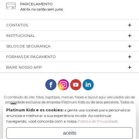
Aumento da Confiança
PARCELAMENTO
Até 6x no cartão sem juros
Usar roupas de personagens favoritos pode aumentar a
autoconfiança da criança, proporcionando-lhe uma sensação
de conexão e empoderamento com o personagem que
CONTATOS
admira.
INSTITUCIONAL
Diversão e Alegria
SELOS DE SEGURANÇA
As roupas de personagens adicionam um elemento de
diversão e alegria ao guarda-roupa da criança, tornando a
FORMAS DE PAGAMENTO
experiência de se vestir mais emocionante e agradável.
BAIXE NOSSO APP
Vínculo Afetivo
Vestir roupas de personagens pode criar um vínculo afetivo
entre a criança e seus pais ou cuidadores, proporcionando
momentos de cumplicidade e conexão ao compartilhar o
O conteúdo do site, fotos, logotipos, marcas, frases e layout aqui veiculados são de
entusiasmo pelo personagem favorito.
propriedade exclusiva da empresa Platinum Kids ou de seus parceiros. Todos os
direitos reservados. Platinum Kids - Platinum Indústria de Confecções LTDA -
Platinum Kids e os cookies:
a gente usa cookies para personalizar
A qualidade que você só encontra na Platinum!
CNPJ: 27.180.131/0001-54 Endereço: Rod. Ivo Silveira, n° 7505 - Bateias, Gaspar - SC,
anúncios e melhorar a sua experiência no site. Ao continuar
89113-040
navegando, você concorda com a nossa
Política de Privacidade
.
Utilizamos apenas os melhores materiais disponíveis,
garantindo conforto, durabilidade e resistência em cada peça.
aceito
Nossas roupas são cuidadosamente projetadas por uma