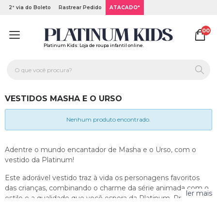
2ª via do Boleto
Rastrear Pedido
ATACADO*
00
Platinum Kids: Loja de roupa infantil online.
VESTIDOS MASHA E O URSO
Nenhum produto encontrado.
Adentre o mundo encantador de Masha e o Urso, com o
vestido da Platinum!
Este adorável vestido traz à vida os personagens favoritos
das crianças, combinando o charme da série animada com o
ler mais
estilo e a qualidade que você espera da Platinum. Prepare-se
para mergulhar na diversão com estampas vibrantes,