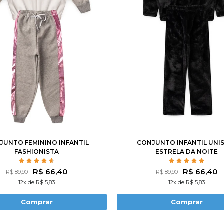
4
6
8
10
12
14
2
3
4
6
8
1
JUNTO FEMININO INFANTIL
CONJUNTO INFANTIL UNI
FASHIONISTA
ESTRELA DA NOITE
R$ 66,40
R$ 66,40
R$ 89,90
R$ 89,90
12x de R$ 5,83
12x de R$ 5,83
Comprar
Comprar