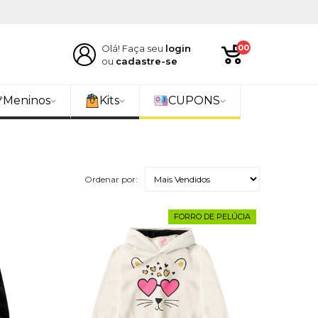
Olá! Faça seu
login
00
ou
cadastre-se
Meninos
Kits
CUPONS
Ordenar por:
FORRO DE PELÚCIA