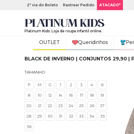
2ª via do Boleto
Rastrear Pedido
ATACADO*
Platinum Kids: Loja de roupa infantil online.
OUTLET
Queridinhos
Pe
BLACK DE INVERNO | CONJUNTOS 29,90 | 
TAMANHO
P
M
G
1
2
3
4
6
8
10
12
14
16
17
18
19
20
21
22
23
24
25
26
27
28
29
30
31
32
33
34
35
36