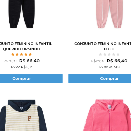
3
4
6
8
10
1
2
3
4
6
8
12
12
JUNTO FEMININO INFANTIL
CONJUNTO FEMININO INFANT
QUERIDO URSINHO
FOFO
R$ 66,40
R$ 66,40
R$ 89,90
R$ 89,90
12x de R$ 5,83
12x de R$ 5,83
Comprar
Comprar