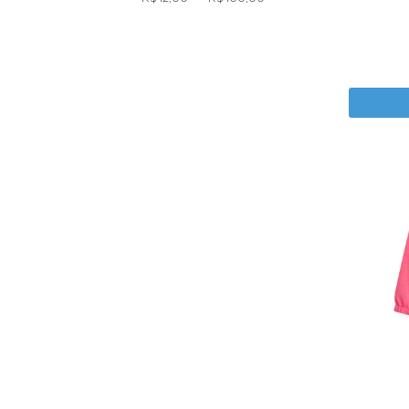
Macacão Masculino
Macaquinhos
Sapatilha Feminina
Tênis Feminino
Tênis Masculino
Vestidos