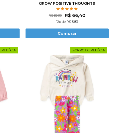
GROW POSITIVE THOUGHTS
R$ 66,40
R$ 89,90
12x de R$ 5,83
Comprar
 PELÚCIA
FORRO DE PELÚCIA