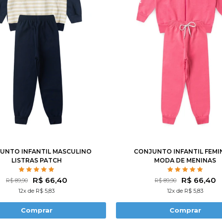
4
6
8
10
12
2
3
4
6
8
1
14
14
UNTO INFANTIL MASCULINO
CONJUNTO INFANTIL FEMI
LISTRAS PATCH
MODA DE MENINAS
R$ 66,40
R$ 66,40
R$ 89,90
R$ 89,90
12x de R$ 5,83
12x de R$ 5,83
Comprar
Comprar