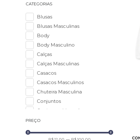
CATEGORIAS
Blusas
Blusas Masculinas
Body
Body Masculino
Calças
Calças Masculinas
Casacos
Casacos Masculinos
Chuteira Masculina
Conjuntos
Conjuntos Masculinos
Jaquetas
PREÇO
2
3
Jaquetas Masculinas
CON
Macacão
R$ 12,00
—
R$ 100,00