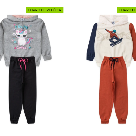
FORRO DE PELÚCIA
FORRO DE
1
2
3
4
6
8
4
6
8
10
12
12