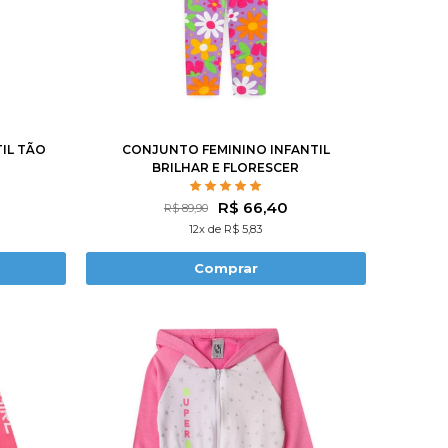
10
1
2
3
4
6
8
10
12
IL TÃO
CONJUNTO FEMININO INFANTIL
BRILHAR E FLORESCER
R$ 66,40
R$ 89,90
12x de R$ 5,83
Comprar