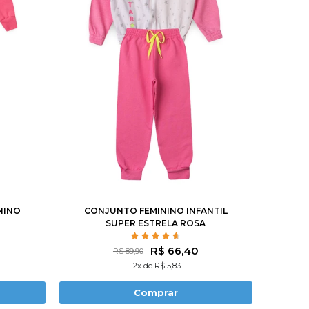
0
12
1
2
3
4
6
8
10
12
NINO
CONJUNTO FEMININO INFANTIL
SUPER ESTRELA ROSA
R$ 66,40
R$ 89,90
12x de R$ 5,83
Comprar