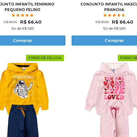
JUNTO INFANTIL FEMININO
CONJUNTO INFANTIL MASC
PEQUENO FELINO
PRANCHA
R$ 66,40
R$ 66,40
R$ 89,90
R$ 89,90
12x de R$ 5,83
12x de R$ 5,83
Comprar
Comprar
FORRO DE PELÚCIA
FORRO DE