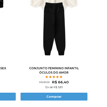
1
2
3
4
6
8
10
0
12
12
SSEX
CONJUNTO FEMININO INFANTIL
ÓCULOS DO AMOR
R$ 66,40
R$ 89,90
12x de R$ 5,83
Comprar