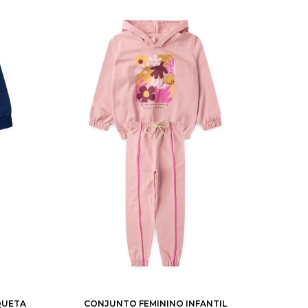
10
2
3
4
6
8
10
12
14
QUETA
CONJUNTO FEMININO INFANTIL