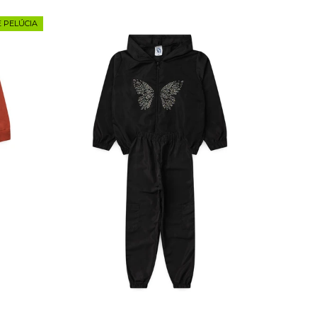
 PELÚCIA
10
2
3
4
6
8
10
12