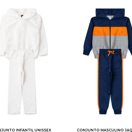
1
2
3
4
6
8
4
6
8
10
12
12
JUNTO INFANTIL UNISSEX
CONJUNTO MASCULINO JA