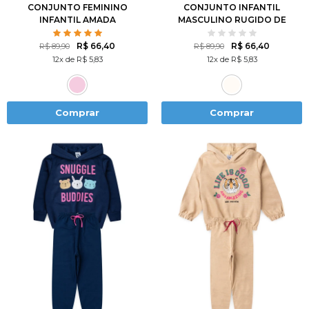
CONJUNTO FEMININO
CONJUNTO INFANTIL
INFANTIL AMADA
MASCULINO RUGIDO DE
LEÃO
R$ 66,40
R$ 66,40
R$ 89,90
R$ 89,90
12x de R$ 5,83
12x de R$ 5,83
Comprar
Comprar
2
3
4
6
8
1
2
3
4
6