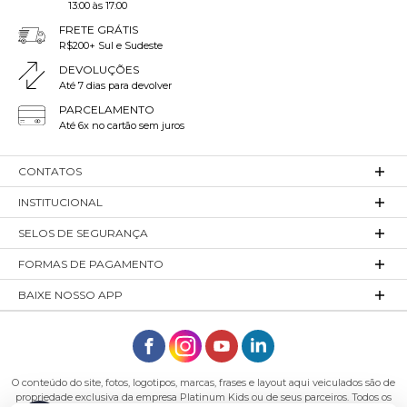
mobilidade.
13:00 às 17:00
Impermeabilidade e Resistência ao Vento:
FRETE GRÁTIS
Considere conjuntos que sejam impermeáveis e
R$200+ Sul e Sudeste
resistentes ao vento, especialmente se houver
DEVOLUÇÕES
previsão de chuva ou ventos fortes. Isso ajuda a
Até 7 dias para devolver
proteger as crianças contra a umidade e o desconforto
PARCELAMENTO
causado pelo vento gelado.
Até 6x no cartão sem juros
Ajuste Confortável e Flexível:
Escolha conjuntos que
ofereçam um ajuste confortável e flexível, permitindo
CONTATOS
que as crianças se movimentem livremente durante as
brincadeiras ao ar livre. Costuras bem feitas e cortes
INSTITUCIONAL
ergonômicos também contribuem para o conforto
durante o uso prolongado.
SELOS DE SEGURANÇA
E aí, gostou?
FORMAS DE PAGAMENTO
Se você leu até aqui, está esperando o que para comprar
BAIXE NOSSO APP
uma maravilhosa roupa para a sua criança?
Temos certeza de que a mamãe e o papai vão se
surpreender com a qualidade e praticidade da Platinum.
O conteúdo do site, fotos, logotipos, marcas, frases e layout aqui veiculados são de
propriedade exclusiva da empresa Platinum Kids ou de seus parceiros. Todos os
E não deixe de acompanhar a nossa página principal