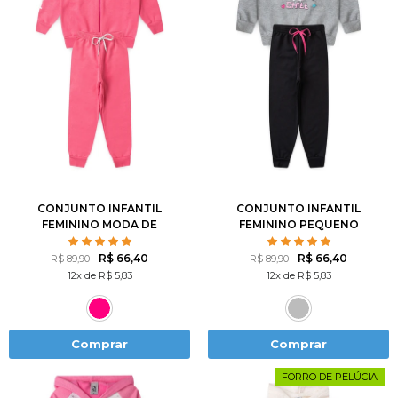
2
3
4
6
8
2
3
4
6
8
10
12
14
10
12
CONJUNTO INFANTIL
CONJUNTO INFANTIL
FEMININO MODA DE
FEMININO PEQUENO
MENINAS
FELINO
R$ 66,40
R$ 66,40
R$ 89,90
R$ 89,90
12x de R$ 5,83
12x de R$ 5,83
Comprar
Comprar
FORRO DE PELÚCIA