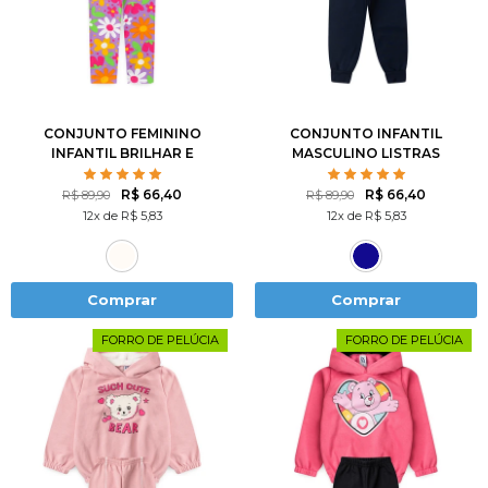
1
2
3
4
6
2
3
4
6
8
8
10
12
10
12
14
CONJUNTO FEMININO
CONJUNTO INFANTIL
INFANTIL BRILHAR E
MASCULINO LISTRAS
FLORESCER
PATCH
R$ 66,40
R$ 66,40
R$ 89,90
R$ 89,90
12x de R$ 5,83
12x de R$ 5,83
Comprar
Comprar
FORRO DE PELÚCIA
FORRO DE PELÚCIA