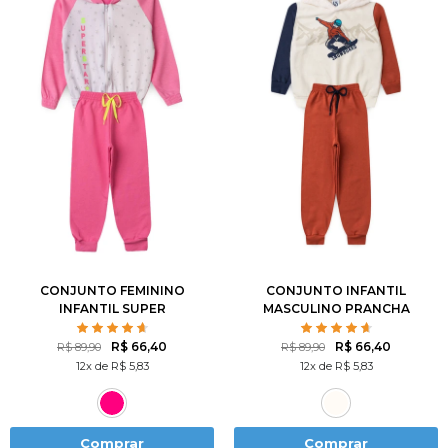
1
2
3
4
6
1
2
3
4
6
8
10
12
8
10
12
CONJUNTO FEMININO
CONJUNTO INFANTIL
INFANTIL SUPER
MASCULINO PRANCHA
ESTRELA ROSA
R$ 66,40
R$ 66,40
R$ 89,90
R$ 89,90
12x de R$ 5,83
12x de R$ 5,83
Comprar
Comprar