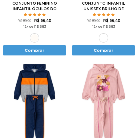
CONJUNTO FEMININO
CONJUNTO INFANTIL
INFANTIL ÓCULOS DO
UNISSEX BRILHO DE
AMOR
NEVE
R$ 66,40
R$ 66,40
R$ 89,90
R$ 89,90
12x de R$ 5,83
12x de R$ 5,83
Comprar
Comprar
1
2
3
4
6
2
3
4
6
8