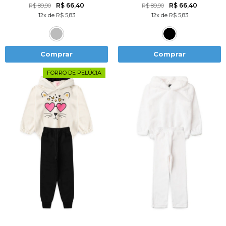
R$ 66,40
R$ 66,40
R$ 89,90
R$ 89,90
12x de R$ 5,83
12x de R$ 5,83
Comprar
Comprar
FORRO DE PELÚCIA
1
2
3
4
6
2
3
4
6
8
8
10
12
10
12