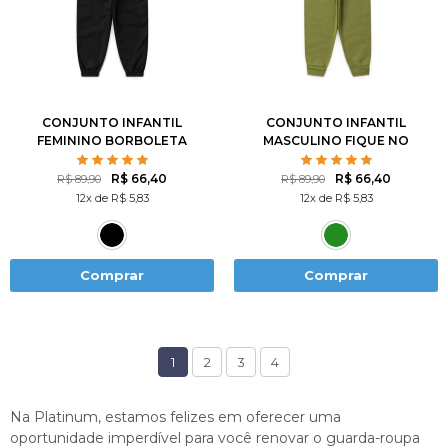
2
3
4
6
8
1
2
3
4
6
10
12
8
10
12
CONJUNTO INFANTIL
CONJUNTO INFANTIL
FEMININO BORBOLETA
MASCULINO FIQUE NO
DE STRASS
ESTILO
R$ 66,40
R$ 66,40
R$ 89,90
R$ 89,90
12x de R$ 5,83
12x de R$ 5,83
Comprar
Comprar
1
2
3
4
Na Platinum, estamos felizes em oferecer uma
oportunidade imperdível para você renovar o guarda-roupa