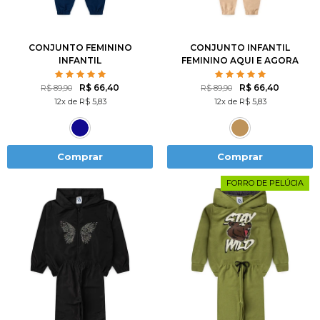
10
12
8
10
12
CONJUNTO FEMININO
CONJUNTO INFANTIL
INFANTIL
FEMININO AQUI E AGORA
COMPANHEIROS DE
ACONCHEGO
R$ 66,40
R$ 66,40
R$ 89,90
R$ 89,90
12x de R$ 5,83
12x de R$ 5,83
Comprar
Comprar
FORRO DE PELÚCIA