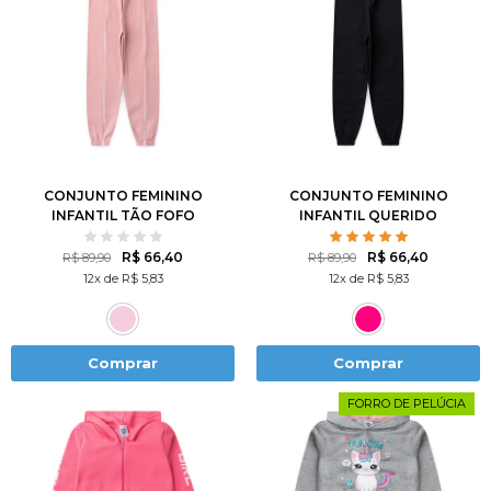
1
2
3
4
6
1
2
3
4
6
8
10
12
8
10
12
CONJUNTO FEMININO
CONJUNTO FEMININO
INFANTIL TÃO FOFO
INFANTIL QUERIDO
URSINHO
R$ 66,40
R$ 66,40
R$ 89,90
R$ 89,90
12x de R$ 5,83
12x de R$ 5,83
Comprar
Comprar
FORRO DE PELÚCIA