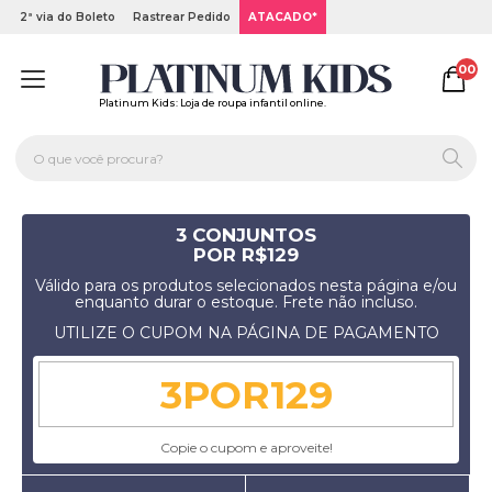
2ª via do Boleto
Rastrear Pedido
ATACADO*
00
Platinum Kids: Loja de roupa infantil online.
3 CONJUNTOS
POR R$129
Válido para os produtos selecionados nesta página e/ou
enquanto durar o estoque. Frete não incluso.
UTILIZE O CUPOM NA PÁGINA DE PAGAMENTO
Copie o cupom e aproveite!