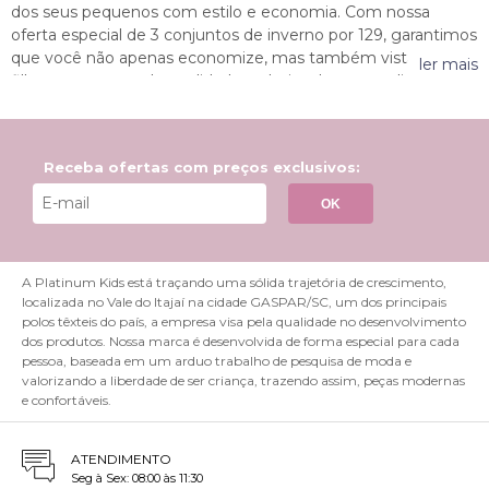
dos seus pequenos com estilo e economia. Com nossa
oferta especial de 3 conjuntos de inverno por 129, garantimos
que você não apenas economize, mas também vista seus
ler mais
filhos com peças de qualidade e cheias de personalidade.
Descubra como nossa coleção pode transformar o visual das
crianças, proporcionando conforto e versatilidade para todas
as ocasiões. Não perca tempo e aproveite essa promoção
Receba ofertas com preços exclusivos:
exclusiva enquanto ela durar na Platinum!
OK
Faça a sua escolha ideal aqui na Platinum
Camadas Adequadas:
Opte por conjuntos que
A Platinum Kids está traçando uma sólida trajetória de crescimento,
permitam a criação de camadas. Isso é essencial
localizada no Vale do Itajaí na cidade GASPAR/SC, um dos principais
porque as camadas ajudam a regular a temperatura
polos têxteis do país, a empresa visa pela qualidade no desenvolvimento
corporal da criança, permitindo ajustes conforme o
dos produtos. Nossa marca é desenvolvida de forma especial para cada
clima muda ao longo do dia.
pessoa, baseada em um arduo trabalho de pesquisa de moda e
Material de Isolamento Térmico:
Escolha tecidos
valorizando a liberdade de ser criança, trazendo assim, peças modernas
e confortáveis.
que ofereçam bom isolamento térmico, como lã,
fleece e materiais sintéticos que retêm o calor sem
serem volumosos. Esses materiais são ideais para
ATENDIMENTO
manter as crianças aquecidas sem comprometer a
Seg à Sex: 08:00 às 11:30