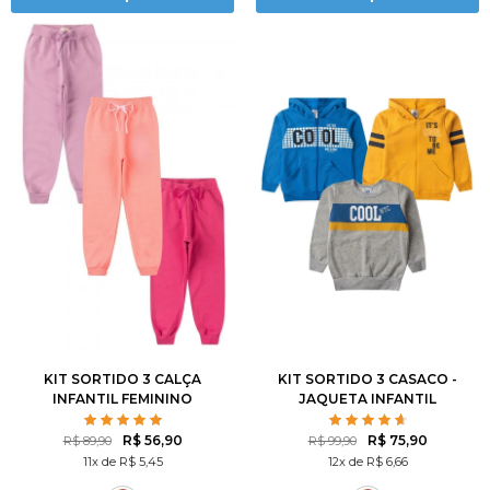
1
2
3
4
6
1
2
3
4
6
8
10
12
8
10
12
KIT SORTIDO 3 CALÇA
KIT SORTIDO 3 CASACO -
INFANTIL FEMININO
JAQUETA INFANTIL
MASCULINO AVULSO
R$ 56,90
R$ 75,90
R$ 89,90
R$ 99,90
11x de R$ 5,45
12x de R$ 6,66