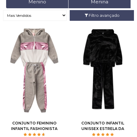
Menino
Menina
Filtro avançado
2
3
4
6
8
2
3
4
6
8
10
12
14
10
12
CONJUNTO FEMININO
CONJUNTO INFANTIL
INFANTIL FASHIONISTA
UNISSEX ESTRELA DA
NOITE