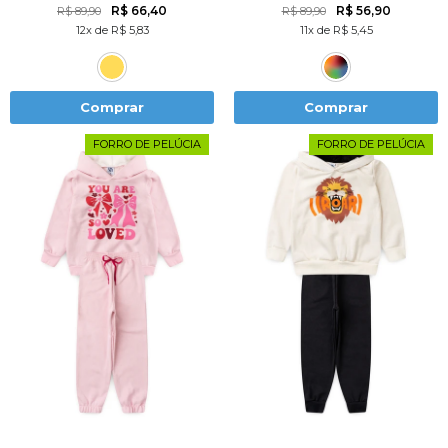
R$ 66,40
R$ 56,90
R$ 89,90
R$ 89,90
12x de R$ 5,83
11x de R$ 5,45
Comprar
Comprar
FORRO DE PELÚCIA
FORRO DE PELÚCIA
1
2
3
4
6
1
2
3
4
6
8
10
12
8
10
12