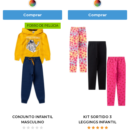
Comprar
Comprar
FORRO DE PELÚCIA
1
2
3
4
6
2
3
4
6
8
8
10
12
10
12
CONJUNTO INFANTIL
KIT SORTIDO 3
MASCULINO
LEGGINGS INFANTIL
EXPLORANDO O ESPAÇO
FEMININO CORES