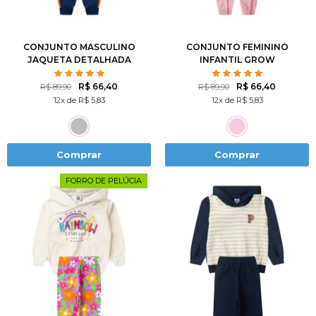
8
10
12
10
12
14
CONJUNTO MASCULINO
CONJUNTO FEMININO
JAQUETA DETALHADA
INFANTIL GROW
POSITIVE THOUGHTS
R$ 66,40
R$ 66,40
R$ 89,90
R$ 89,90
12x de R$ 5,83
12x de R$ 5,83
Comprar
Comprar
FORRO DE PELÚCIA